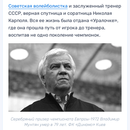
Советская волейболистка
и заслуженный тренер
СССР, верная спутница и соратница Николая
Карполя. Вся ее жизнь была отдана «Уралочке»,
где она прошла путь от игрока до тренера,
воспитав не одно поколение чемпионок.
Серебряный призер чемпионата Евпроы-1972 Владимир
Мунтян умер в 79 лет. ФК «Динамо» Киев