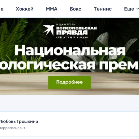
ие
Хоккей
MMA
Бокс
Теннис
Еще
Любовь Трошкина
Корреспондент