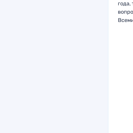
года,
вопро
Всеми