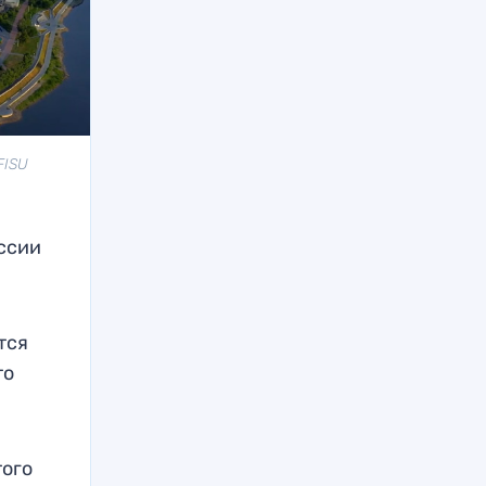
FISU
оссии
тся
то
того