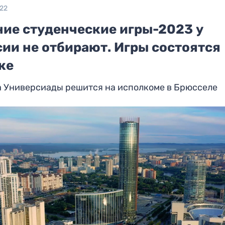
022
ние студенческие игры-2023 у
сии не отбирают. Игры состоятся
же
а Универсиады решится на исполкоме в Брюсселе