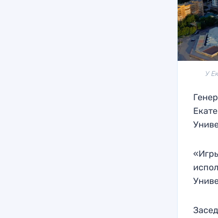
У Е
Генер
Екате
Униве
«Игры
испол
Униве
Засед