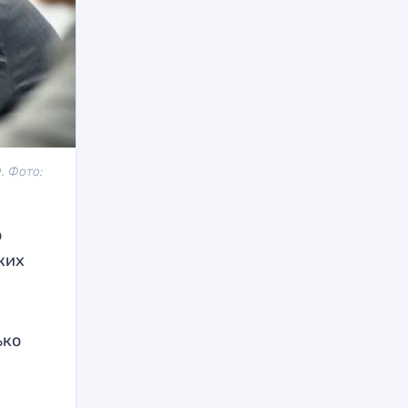
. Фото:
о
ких
ько