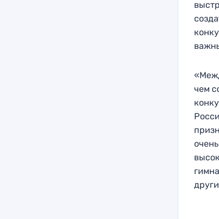
выстр
созда
конку
важны
«Межд
чем с
конку
Росси
призн
очень
высок
гимна
други