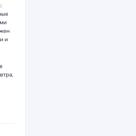
:
ные
ими
лжен
и и
в
втра,