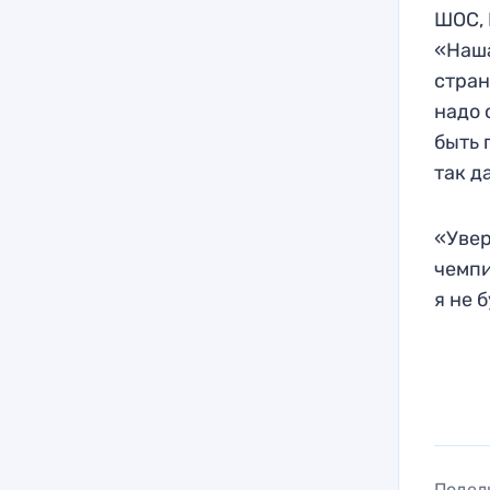
ШОС, 
«Наша
стран
надо 
быть 
так д
«Увер
чемпи
я не 
Подел