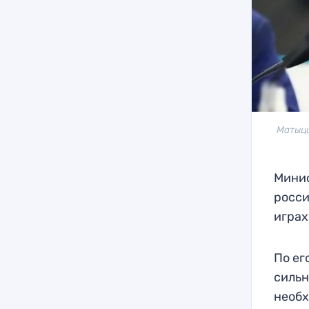
Матыци
Минис
росси
играх
По ег
сильн
необх