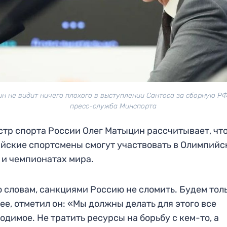
н не видит ничего плохого в выступлении Сантоса за сборную РФ
пресс-служба Минспорта
тр спорта России Олег Матыцин рассчитывает, чт
йские спортсмены смогут участвовать в Олимпийс
 и чемпионатах мира.
о словам, санкциями Россию не сломить. Будем тол
ее, отметил он: «Мы должны делать для этого все
одимое. Не тратить ресурсы на борьбу с кем-то, а