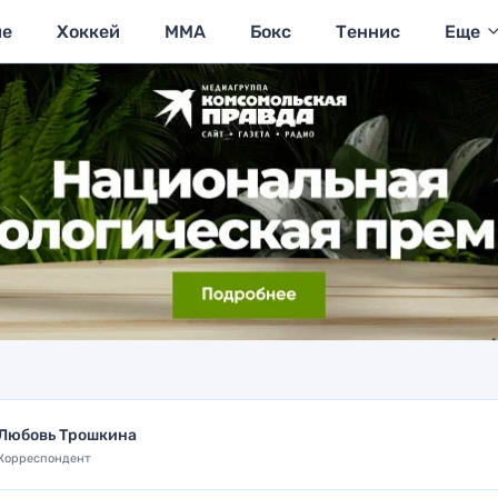
ие
Хоккей
MMA
Бокс
Теннис
Еще
Любовь Трошкина
Корреспондент