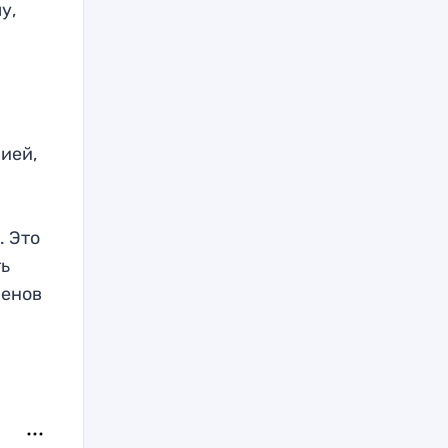
у,
ией,
й
. Это
ть
менов