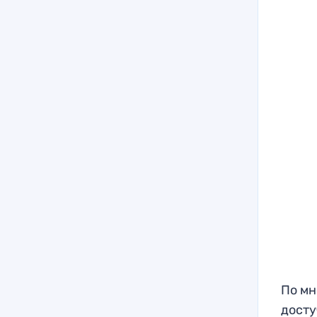
По мн
досту