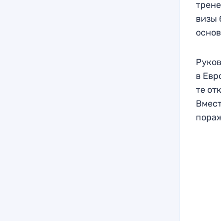
трене
визы 
основ
Руков
в Евр
те от
Вмест
пора