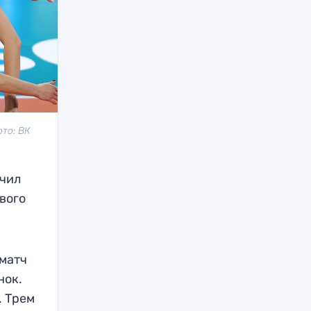
ото: ВК
учил
вого
 матч
нок.
. Трем