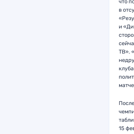
что п
в отс
«Резу
и «Ди
сторо
сейча
ТВ». 
недру
клуба
полит
матче
После
чемпи
табли
15 фе