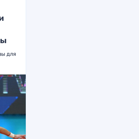
и
зы
зы для