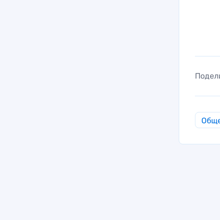
Подел
Общ