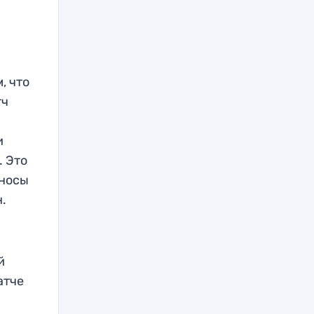
, что
тч
и
. Это
еносы
н.
й
атче
.