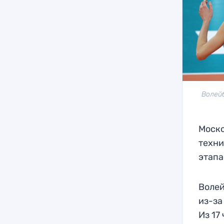
Волейб
Моско
техни
этапа
Волей
из-за
Из 17