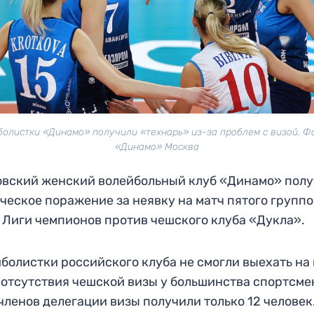
олистки «Динамо» получили «технарь» из-за проблем с визой. Ф
«Динамо» Москва
вский женский волейбольный клуб «Динамо» пол
ческое поражение за неявку на матч пятого группо
 Лиги чемпионов против чешского клуба «Дукла».
болистки российского клуба не смогли выехать на
 отсутствия чешской визы у большинства спортсме
 членов делегации визы получили только 12 человек