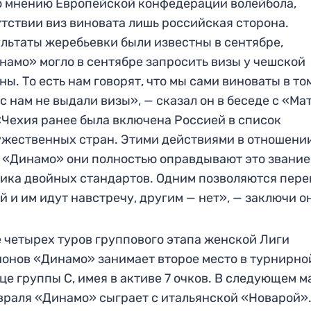
о мнению Европейской конфедерации волейбола,
утствии виз виновата лишь российская сторона.
льтаты жеребьевки были известны в сентябре,
намо» могло в сентябре запросить визы у чешской
ны. То есть нам говорят, что мы сами виноваты в том
с нам не выдали визы», — сказал он в беседе с «Ма
«Чехия ранее была включена Россией в список
жественных стран. Этими действиями в отношени
 «Динамо» они полностью оправдывают это звание
ика двойных стандартов. Одним позволяются пер
й и им идут навстречу, другим — нет», — заключи о
 четырех туров группового этапа женской Лиги
онов «Динамо» занимает второе место в турнирно
це группы С, имея в активе 7 очков. В следующем м
враля «Динамо» сыграет с итальянской «Новарой»