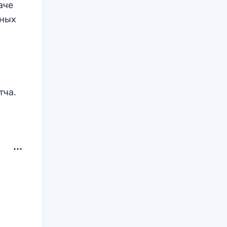
аче
нных
тча.