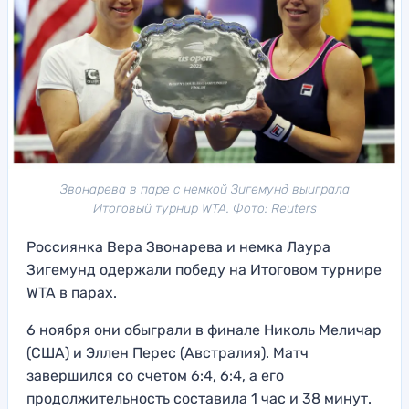
Звонарева в паре с немкой Зигемунд выиграла
Итоговый турнир WTA. Фото: Reuters
Россиянка Вера Звонарева и немка Лаура
Зигемунд одержали победу на Итоговом турнире
WTA в парах.
6 ноября они обыграли в финале Николь Меличар
(США) и Эллен Перес (Австралия). Матч
завершился со счетом 6:4, 6:4, а его
продолжительность составила 1 час и 38 минут.