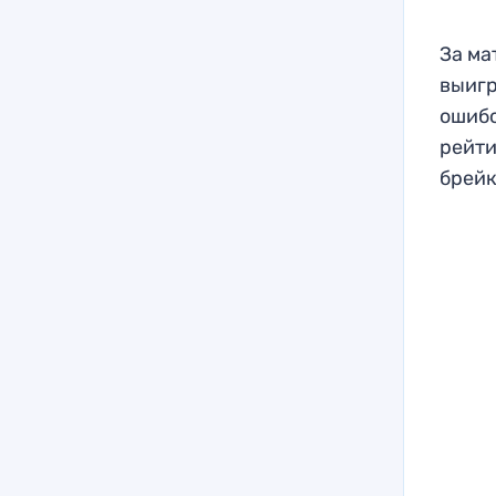
За ма
выигр
ошибо
рейти
брейк