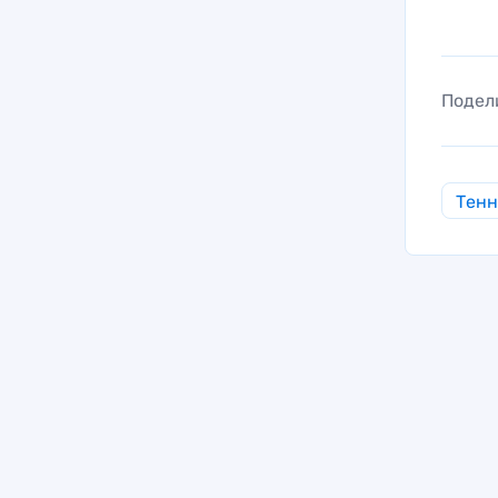
Подел
Тен