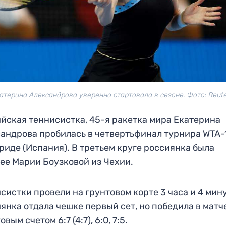
атерина Александрова уверенно стартовала в сезоне. Фото: Reut
йская теннисистка, 45-я ракетка мира Екатерина
андрова пробилась в четвертьфинал турнира WTA-
риде (Испания). В третьем круге россиянка была
ее Марии Боузковой из Чехии.
систки провели на грунтовом корте 3 часа и 4 мин
янка отдала чешке первый сет, но победила в матч
овым счетом 6:7 (4:7), 6:0, 7:5.