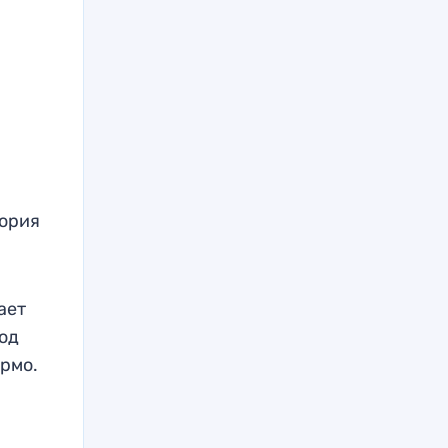
тория
ает
ход
ормо.