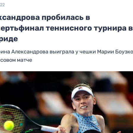
022
ксандрова пробилась в
вертьфинал теннисного турнира 
риде
ина Александрова выиграла у чешки Марии Боузко
асовом матче