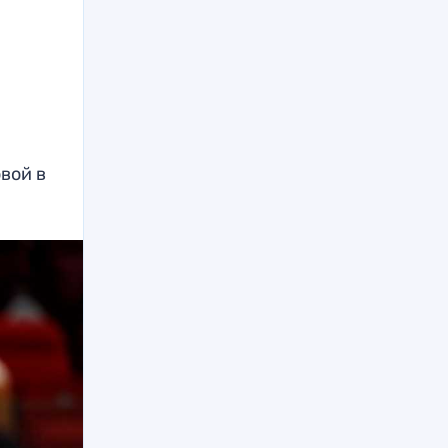
в
вой в