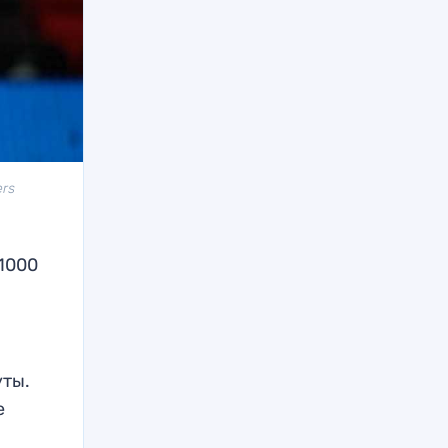
ers
1000
уты.
е