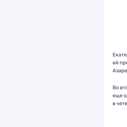
Екате
ей пр
Азаре
Во вт
еще о
в чет