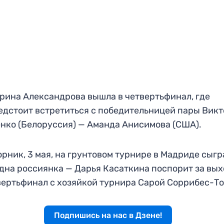
рина Александрова вышла в четвертьфинал, где
едстоит встретиться с победительницей пары Вик
нко (Белоруссия) — Аманда Анисимова (США).
орник, 3 мая, на грунтовом турнире в Мадриде сыгр
дна россиянка — Дарья Касаткина поспорит за вы
вертьфинал с хозяйкой турнира Сарой Соррибес-Т
Подпишись на нас в Дзене!