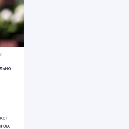
s
льно
жет
гов.