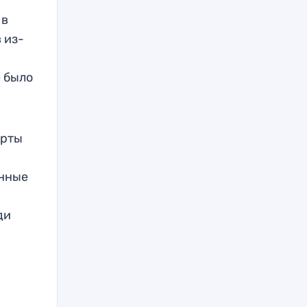
 в
 из-
е было
орты
,
енные
ди