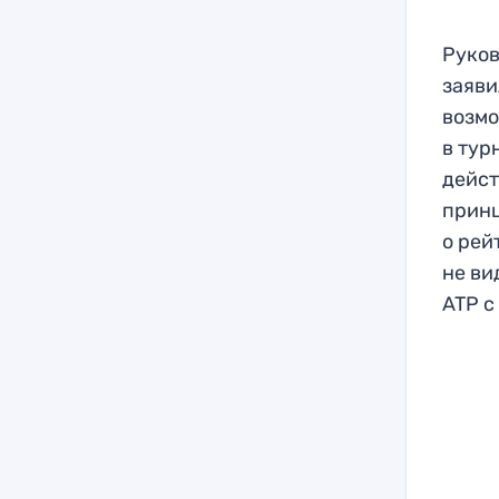
Руков
заяви
возмо
в тур
дейст
принц
о рей
не ви
ATP с