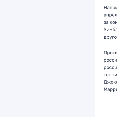
Напом
апрел
за ко
Уимбл
друго
Проти
росси
росси
тенни
Джоко
Марр