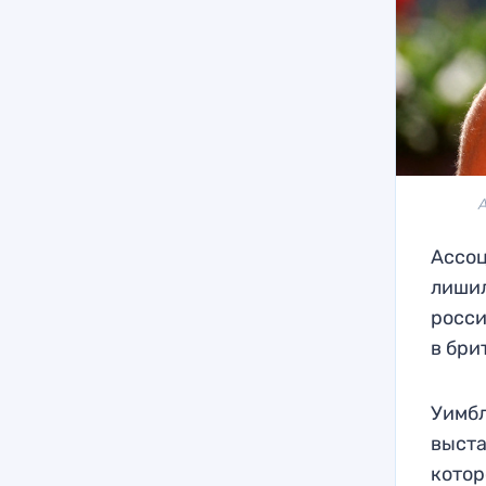
Ассоц
лишил
росси
в бри
Уимбл
выста
котор