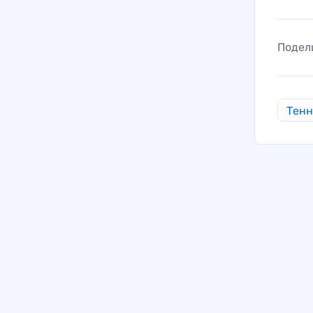
Подел
Тен