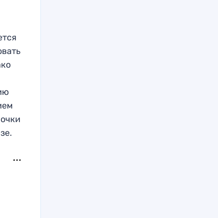
ется
овать
ако
ию
ием
 очки
зе.