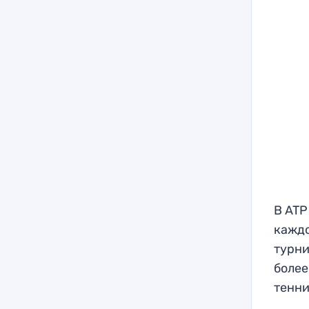
В ATP
каждо
турни
более
тенн