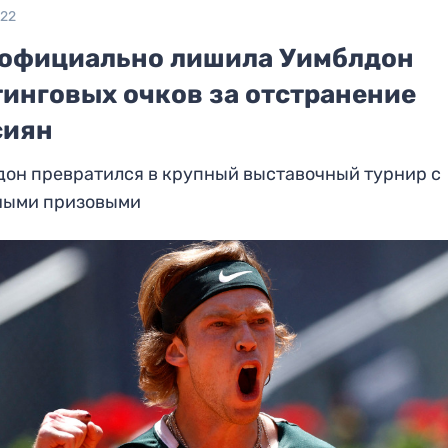
022
 официально лишила Уимблдон
тинговых очков за отстранение
сиян
дон превратился в крупный выставочный турнир с
ными призовыми