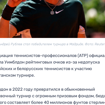
Андрей Рублев стал победителем турнира в Мадриде. Фото: Reuter
иация теннисистов-профессионалов (ATP) официа
а Уимблдон рейтинговых очков из-за недопуска
йских и белорусских теннисистов к участию
танском турнире.
дон в 2022 году превратился в обыкновенный
вочный турнир с огромным призовым фондом, бюд
ого составляет более 40 миллионов фунтов стерлин