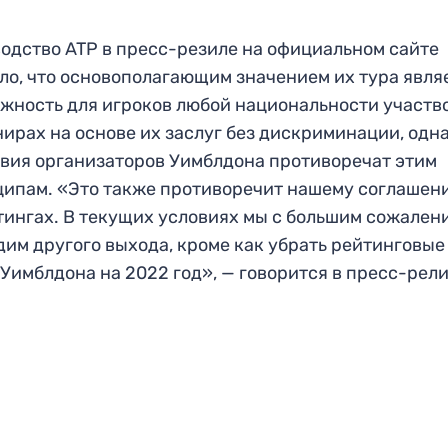
одство ATP в пресс-резиле на официальном сайте
ло, что основополагающим значением их тура явля
жность для игроков любой национальности участв
нирах на основе их заслуг без дискриминации, одн
вия организаторов Уимблдона противоречат этим
ипам. «Это также противоречит нашему соглашен
тингах. В текущих условиях мы с большим сожален
дим другого выхода, кроме как убрать рейтинговые
 Уимблдона на 2022 год», — говорится в пресс-рели