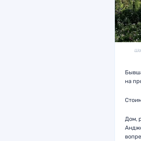
Ша
Бывша
на пр
Стоим
Дом, 
Андже
вопре