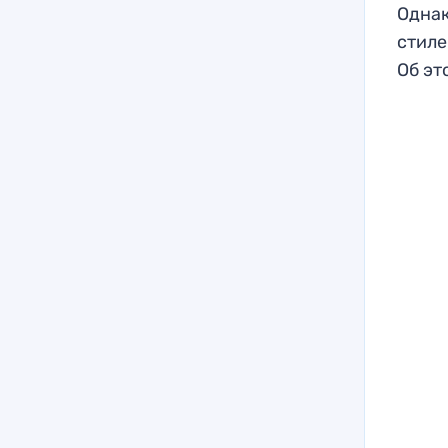
Однак
стиле
Об эт