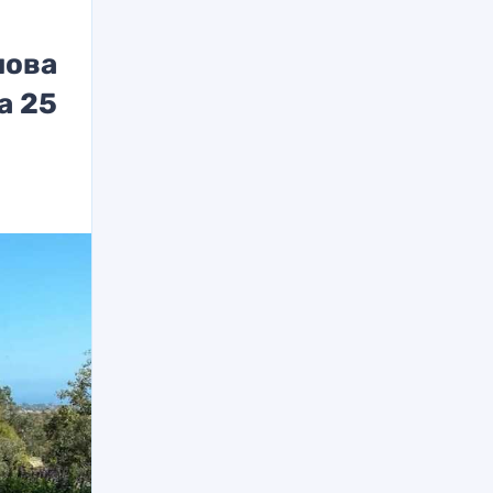
пова
а 25