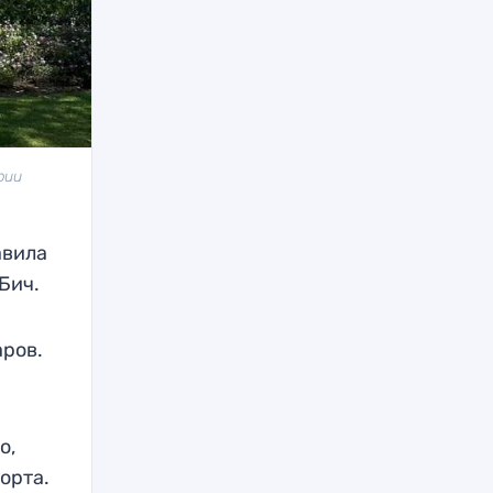
рии
авила
Бич.
аров.
о,
орта.