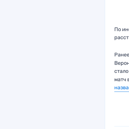
По ин
расст
Ранее
Верон
стало
матч 
назв