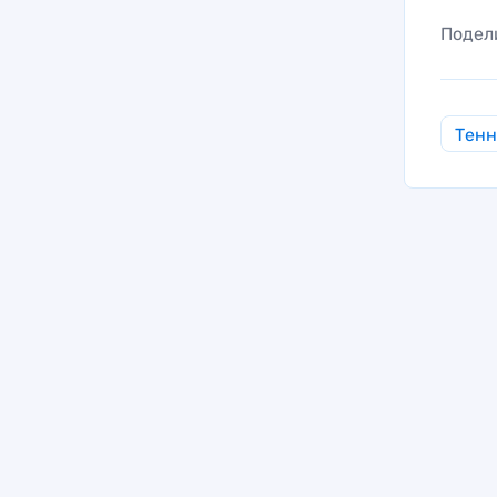
Подел
Тен