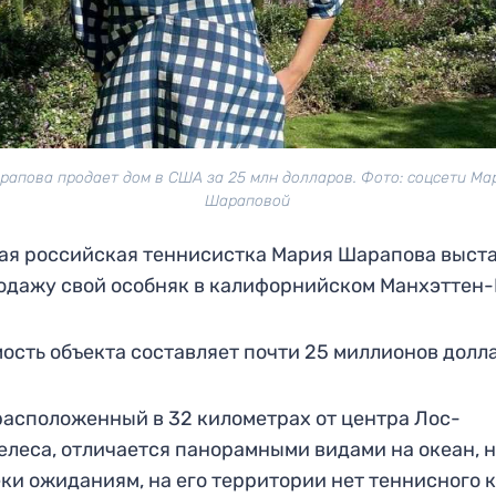
рапова продает дом в США за 25 млн долларов. Фото: соцсети Ма
Шараповой
я российская теннисистка Мария Шарапова выст
одажу свой особняк в калифорнийском Манхэттен-
ость объекта составляет почти 25 миллионов долл
расположенный в 32 километрах от центра Лос-
леса, отличается панорамными видами на океан, н
ки ожиданиям, на его территории нет теннисного к