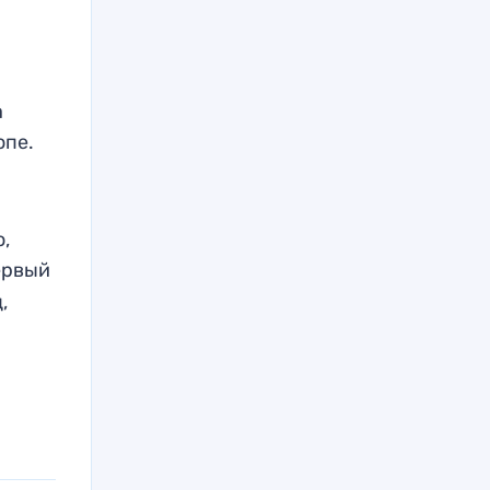
а
опе.
,
рвый
,