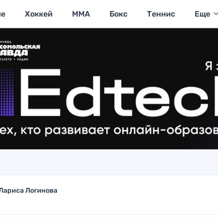
ие
Хоккей
MMA
Бокс
Теннис
Еще
Лариса Логинова