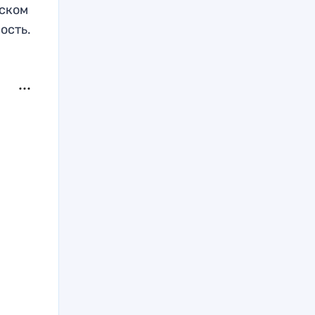
нском
ость.