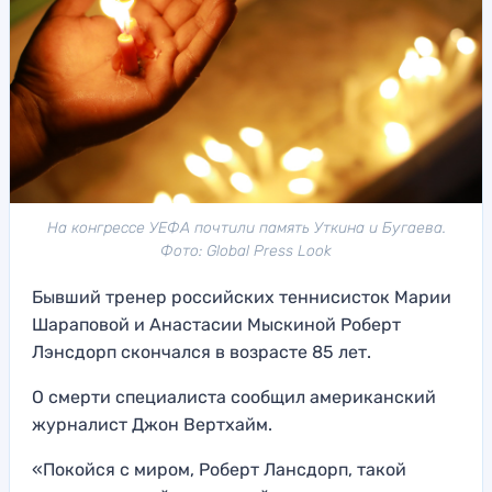
На конгрессе УЕФА почтили память Уткина и Бугаева.
Фото: Global Press Look
Бывший тренер российских теннисисток Марии
Шараповой и Анастасии Мыскиной Роберт
Лэнсдорп скончался в возрасте 85 лет.
О смерти специалиста сообщил американский
журналист Джон Вертхайм.
«Покойся с миром, Роберт Лансдорп, такой