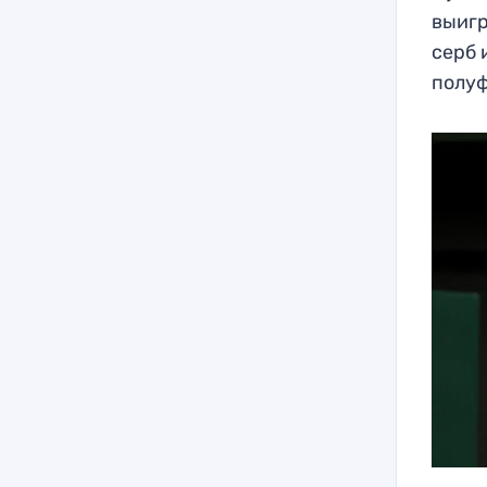
выигр
серб 
полуф