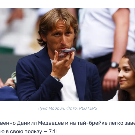
Лука Модрич. Фото: REUTERS
венно Даниил Медведев и на тай-брейке легко за
ю в свою пользу — 7:1!