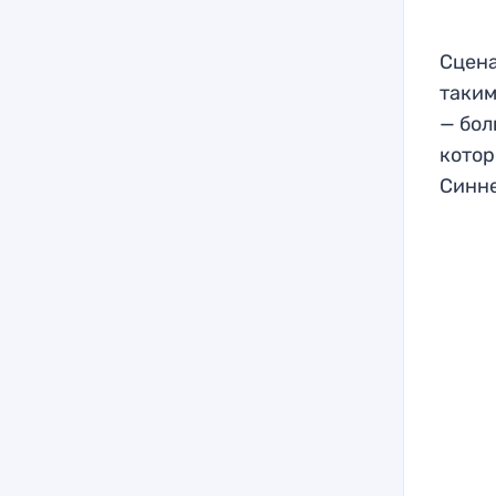
Сцена
таким
— бол
котор
Синне