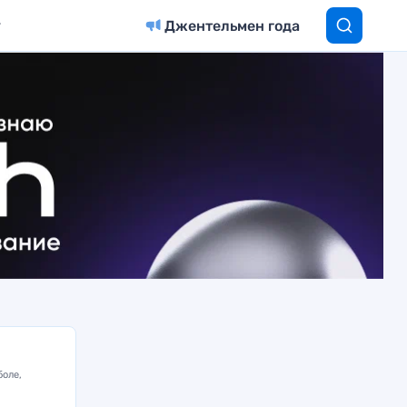
Джентельмен года
боле,