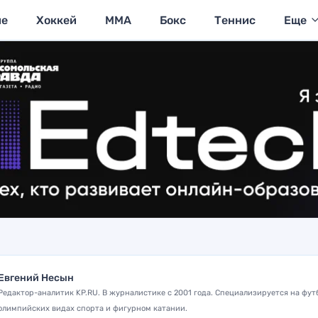
ие
Хоккей
MMA
Бокс
Теннис
Еще
Евгений Несын
Редактор-аналитик KP.RU. В журналистике с 2001 года. Специализируется на фут
олимпийских видах спорта и фигурном катании.