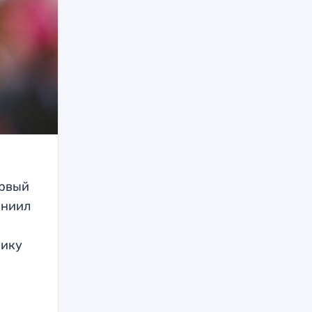
ервый
аниил
нику