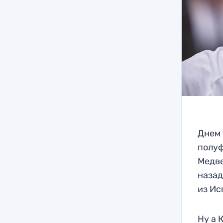
Днем 
полуф
Медве
назад
из Ис
Ну а 