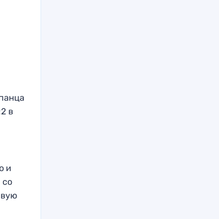
спанца
2 в
ю и
 со
рвую