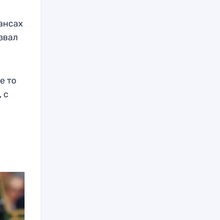
ансах
звал
е то
 с
и