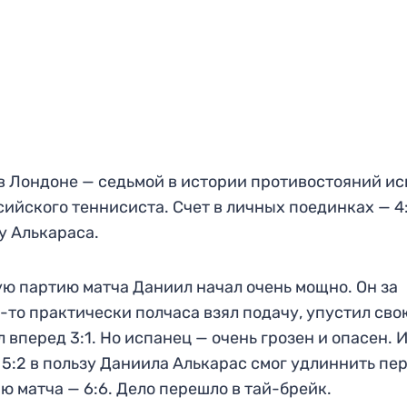
в Лондоне — седьмой в истории противостояний и
сийского теннисиста. Счет в личных поединках — 4:
у Алькараса.
ю партию матча Даниил начал очень мощно. Он за
-то практически полчаса взял подачу, упустил сво
 вперед 3:1. Но испанец — очень грозен и опасен. И
 5:2 в пользу Даниила Алькарас смог удлиннить пе
ю матча — 6:6. Дело перешло в тай-брейк.