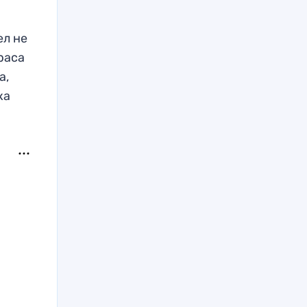
ел не
араса
а,
ка