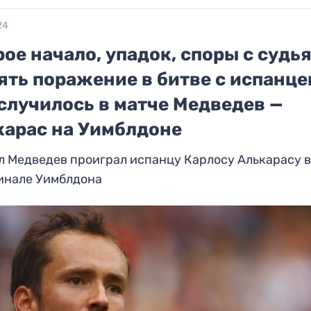
24
ое начало, упадок, споры с судь
ять поражение в битве с испанце
случилось в матче Медведев —
карас на Уимблдоне
 Медведев проиграл испанцу Карлосу Алькарасу 
инале Уимблдона