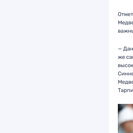
Отмет
Медве
важны
— Дан
же са
высок
Синне
Медве
Тарп