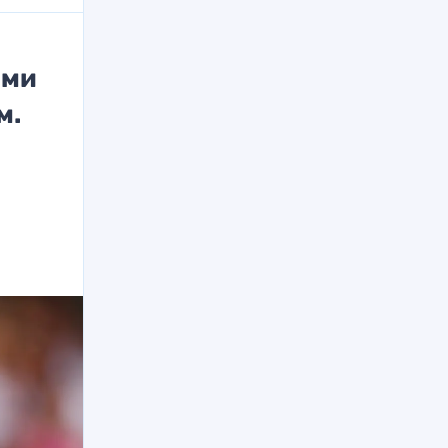
ями
м.
в