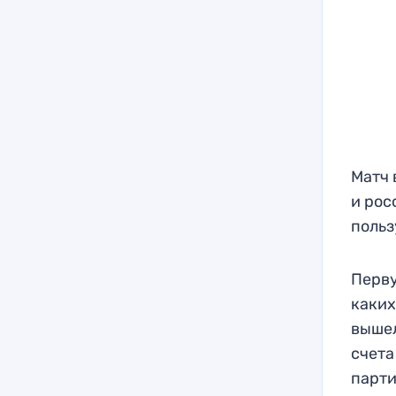
Матч 
и рос
польз
Перву
каких
вышел
счета
парти