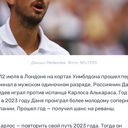
Даниил Медведев. Фото: REUTERS
12 июля в Лондоне на кортах Уимблдона прошел п
инал в мужском одиночном разряде. Россиянин Д
дев играл против испанца Карлоса Алькараса. Год
 в 2023 году Даня проиграл более молодому сопер
пании. Прошел год — получил шанс на реванш.
Карлос — повторить свой путь 2023 года. Тогда он