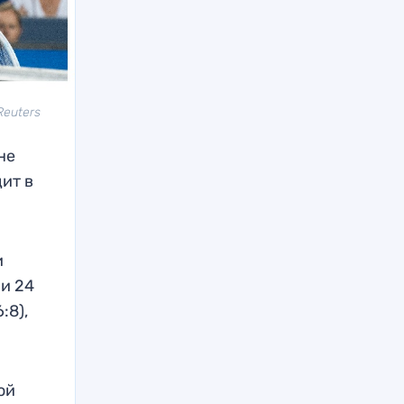
Reuters
не
ит в
и
 и 24
:8),
ой