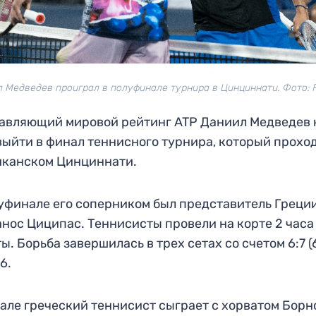
 Медведев проиграл в полуфинале турнира в Цинциннати. Фото: 
авляющий мировой рейтинг ATP Даниил Медведев 
выйти в финал теннисного турнира, который проход
иканском Цинциннати.
уфинале его соперником был представитель Греци
нос Циципас. Теннисисты провели на корте 2 часа
ы. Борьба завершилась в трех сетах со счетом 6:7 (6
:6.
але греческий теннисист сыграет с хорватом Борн