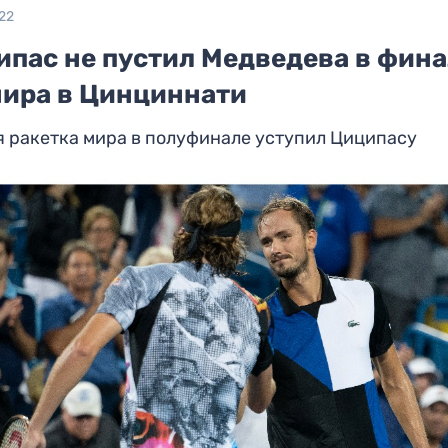
22
ипас не пустил Медведева в фин
нира в Цинциннати
 ракетка мира в полуфинале уступил Циципасу