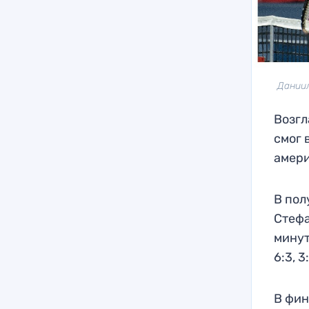
Даниил
Возгл
смог 
амер
В пол
Стефа
минут
6:3, 3
В фин