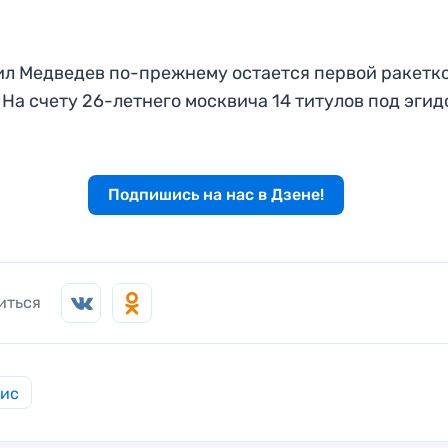
л Медведев по-прежнему остается первой ракетк
 На счету 26-летнего москвича 14 титулов под эгид
Подпишись на нас в Дзене!
иться
нис