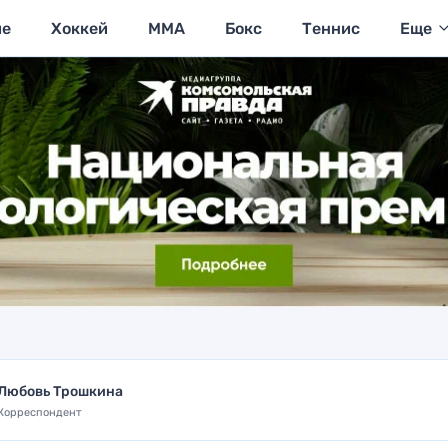
ие
Хоккей
MMA
Бокс
Теннис
Еще
Любовь Трошкина
Корреспондент