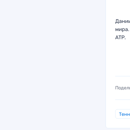
Дании
мира.
ATP.
Подел
Тен