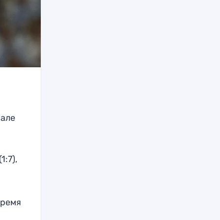
нале
1:7),
время