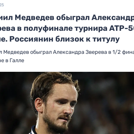
25
иил Медведев обыграл Александ
рева в полуфинале турнира ATP-5
е. Россиянин близок к титулу
 Медведев обыграл Александра Зверева в 1/2 фин
е в Галле