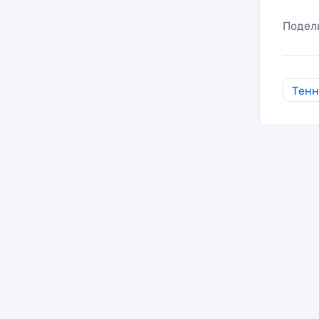
Подел
Тен