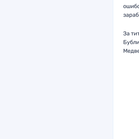
ошибо
зара
За ти
Бубли
Медве