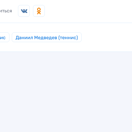
иться
нис
Даниил Медведев (теннис)