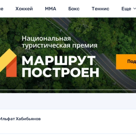
ие
Хоккей
MMA
Бокс
Теннис
Еще
Ильфат Хабибьянов