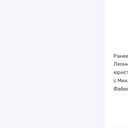
Ранее
Леон
юрист
с Мих
Фабио