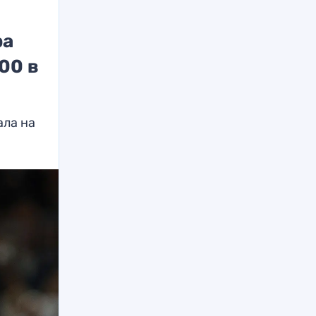
ра
00 в
ала на