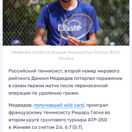
Медведев остается лучшим теннисистом России. Фото:
Reuters
Российский теннисист, второй номер мирового
рейтинга Даниил Медведев потерпел поражение
в своем первом матче после перенесенной
операции по удалению грыжи.
Медведев,
получивший wild card
, проиграл
французскому теннисисту Ришару Гаске во
втором круге грунтового турнира ATP-250
в Женеве со счетом 2:6, 6:7 (5:7).