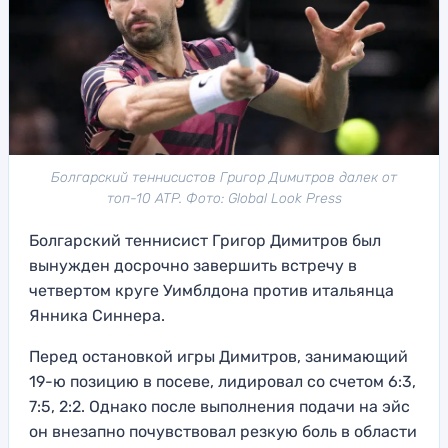
Болгарский теннисистов Григор Димитров далек от
топ-10 ATP. Фото: Global Look Press
Болгарский теннисист Григор Димитров был
вынужден досрочно завершить встречу в
четвертом круге Уимблдона против итальянца
Янника Синнера.
Перед остановкой игры Димитров, занимающий
19-ю позицию в посеве, лидировал со счетом 6:3,
7:5, 2:2. Однако после выполнения подачи на эйс
он внезапно почувствовал резкую боль в области