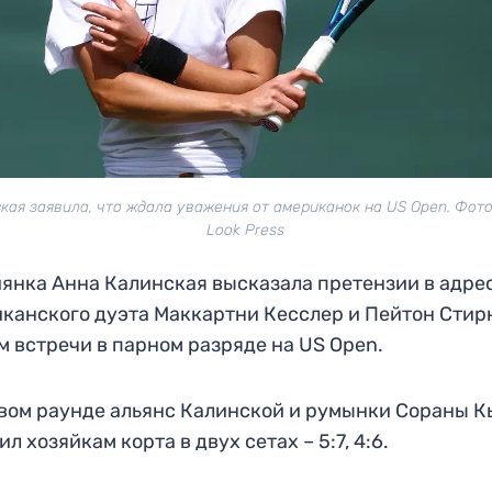
кая заявила, что ждала уважения от американок на US Open. Фото:
Look Press
янка Анна Калинская высказала претензии в адре
канского дуэта Маккартни Кесслер и Пейтон Стир
м встречи в парном разряде на US Open.
вом раунде альянс Калинской и румынки Сораны К
ил хозяйкам корта в двух сетах – 5:7, 4:6.