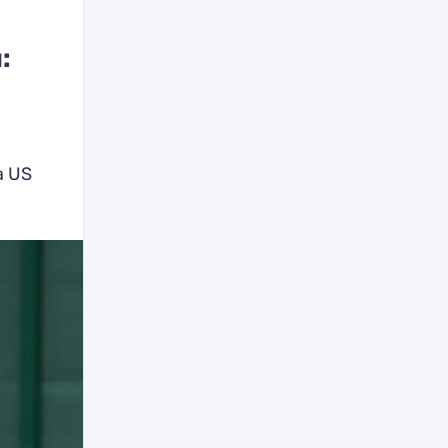
:
а US