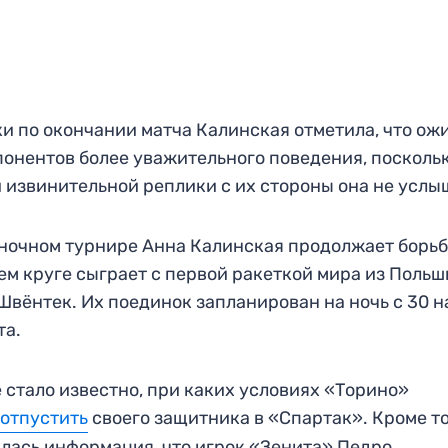
ки по окончании матча Калинская отметила, что ож
понентов более уважительного поведения, посколь
 извинительной реплики с их стороны она не услы
ночном турнире Анна Калинская продолжает борьб
ем круге сыграет с первой ракеткой мира из Польш
Швёнтек. Их поединок запланирован на ночь с 30 н
та.
 стало известно, при каких условиях «Торино»
 отпустить
своего защитника в «Спартак». Кроме то
лась информация, что игрок «Зенита» Педро