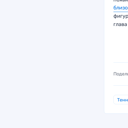
близо
фигу
глава
Подел
Тен