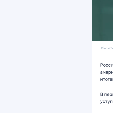
Калинс
Росси
амери
итога
В пер
уступ