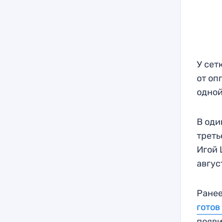
У сет
от оп
одной
В оди
треть
Игой 
авгус
Ранее
готов
появи