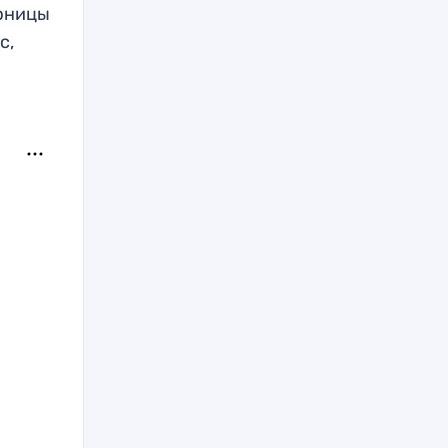
ерницы
с,