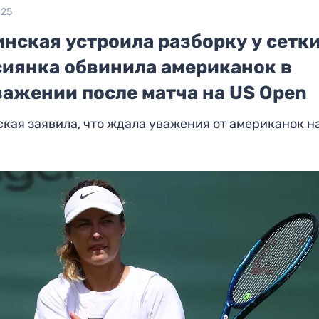
025
нская устроила разборку у сетки
сиянка обвинила американок в
важении после матча на US Open
кая заявила, что ждала уважения от американок н