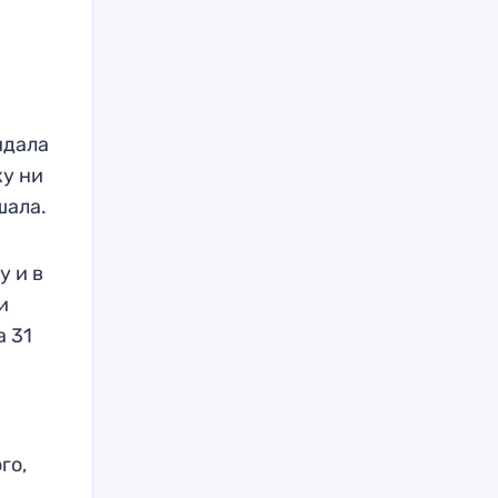
идала
ку ни
шала.
у и в
и
а 31
го,