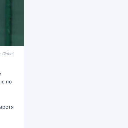
 Global
с
нс по
ырстя