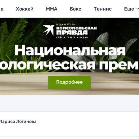
ие
Хоккей
MMA
Бокс
Теннис
Еще
Лариса Логинова