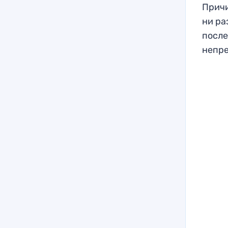
Причи
ни ра
после
непре