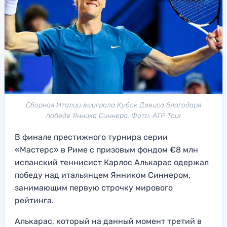
Сборная Италии выиграла Кубок Дэвиса благодаря
победе Янника Синнера. Фото: ATP Tour
В финале престижного турнира серии
«Мастерс» в Риме с призовым фондом €8 млн
испанский теннисист Карлос Алькарас одержал
победу над итальянцем Янником Синнером,
занимающим первую строчку мирового
рейтинга.
Алькарас, который на данный момент третий в