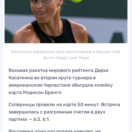
Касаткина завершила свое выступление в Вашингтоне.
Фото: Global Look Press
Восьмая ракетка мирового рейтинга Дарья
Касаткина во втором круге турнира в
американском Чарльстоне обыграла хозяйку
корта Мэдисон Бренгл.
Соперницы провели на корте 50 минут. Встреча
завершилась с разгромным счетом в двух
партиях — 6:2, 6:1.
Россиянка один раз подала навылет, не