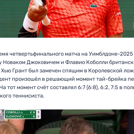
емя четвертьфинального матча на Уимблдоне-2025
 Новаком Джоковичем и Флавио Коболли британс
 Хью Грант был замечен спящим в Королевской лож
ент произошёл в решающий момент тай-брейка пе
На тот момент счёт составлял 6:7 (6:8), 6:2, 7:5 в пол
кого теннисиста.