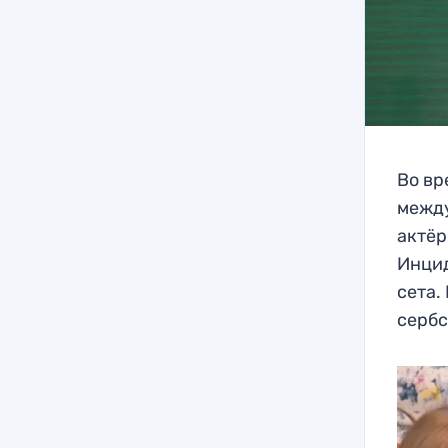
Во вр
между
актёр
Инцид
сета. 
сербс