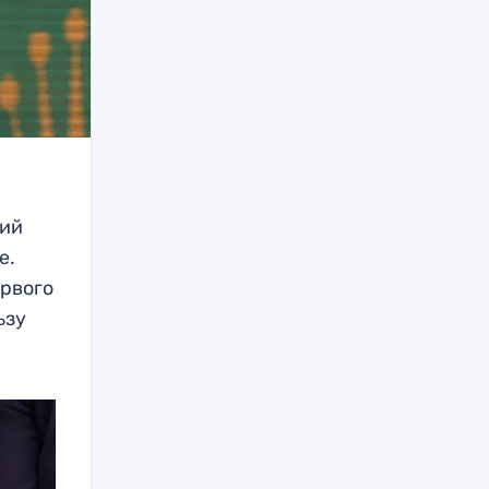
кий
е.
рвого
ьзу