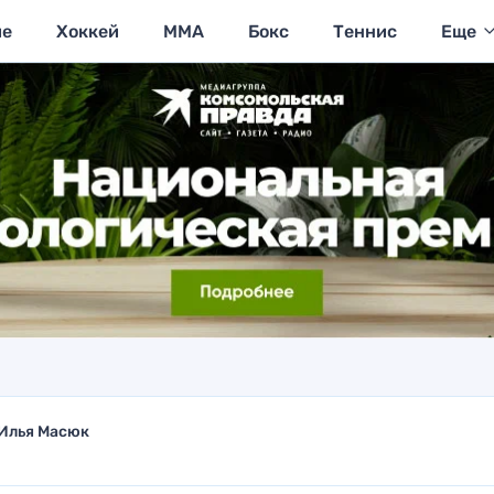
ие
Хоккей
MMA
Бокс
Теннис
Еще
Илья Масюк