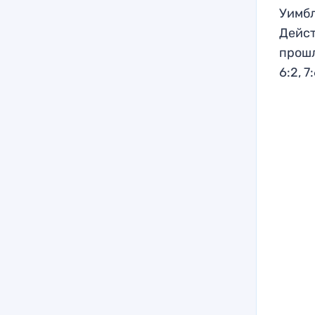
Уимбл
Дейст
прошл
6:2, 7: