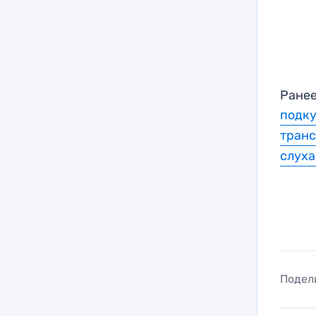
Ранее
подк
тран
слуха
Подел