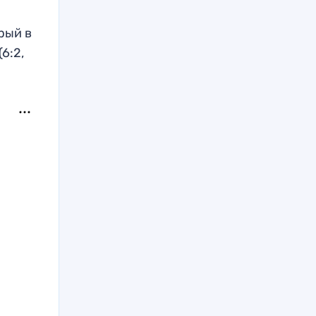
рый в
6:2,