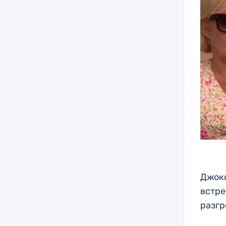
Джоко
встре
разгр