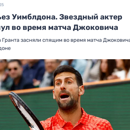
25
ьез Уимблдона. Звездный актер
нул во время матча Джоковича
 Гранта засняли спящим во время матча Джокович
доне