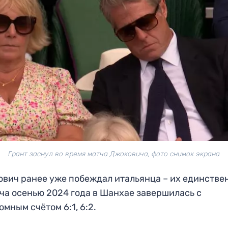
Грант заснул во время матча Джоковича, фото снимок экрана
вич ранее уже побеждал итальянца – их единстве
ча осенью 2024 года в Шанхае завершилась с
омным счётом 6:1, 6:2.