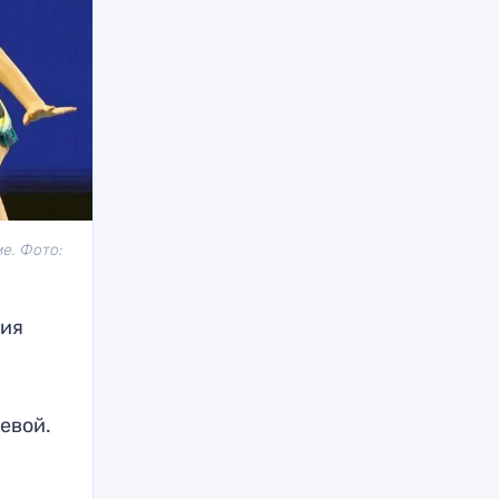
е. Фото:
ния
евой.