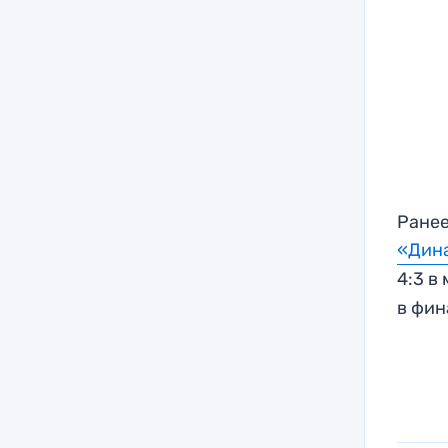
Ранее
«Дин
4:3 в
в фи