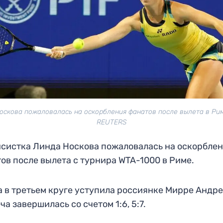
оскова пожаловалась на оскорбления фанатов после вылета в Рим
REUTERS
систка Линда Носкова пожаловалась на оскорбле
ов после вылета с турнира WTA-1000 в Риме.
 в третьем круге уступила россиянке Мирре Андре
ча завершилась со счетом 1:6, 5:7.