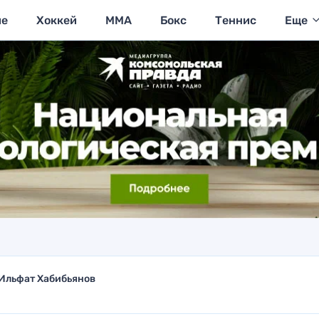
ие
Хоккей
MMA
Бокс
Теннис
Еще
Ильфат Хабибьянов