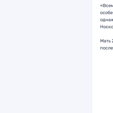
«Всем
особе
однаж
Носко
Мать 
после