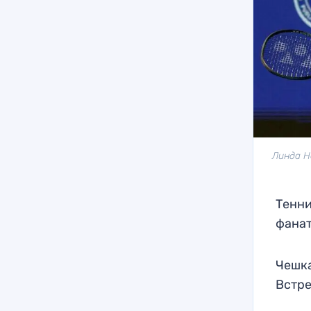
Линда Н
Тенни
фанат
Чешка
Встре