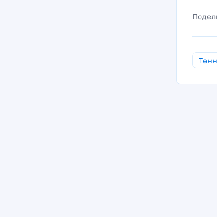
Подел
Тен