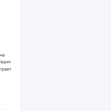
тча
Реал»
ыграет