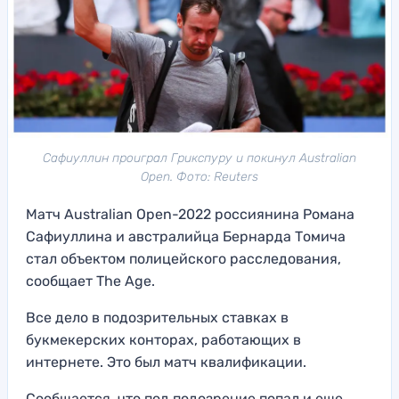
Сафиуллин проиграл Грикспуру и покинул Australian
Open. Фото: Reuters
Матч Australian Open-2022 россиянина Романа
Сафиуллина и австралийца Бернарда Томича
стал объектом полицейского расследования,
сообщает The Age.
Все дело в подозрительных ставках в
букмекерских конторах, работающих в
интернете. Это был матч квалификации.
Сообщается, что под подозрение попал и еще