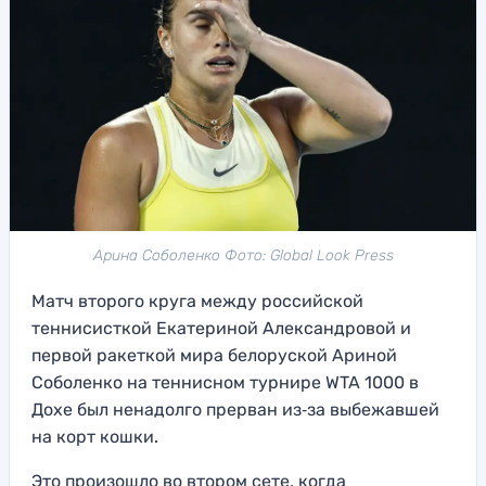
Арина Соболенко Фото: Global Look Press
Матч второго круга между российской
теннисисткой Екатериной Александровой и
первой ракеткой мира белоруской Ариной
Соболенко на теннисном турнире WTA 1000 в
Дохе был ненадолго прерван из‑за выбежавшей
на корт кошки.
Это произошло во втором сете, когда