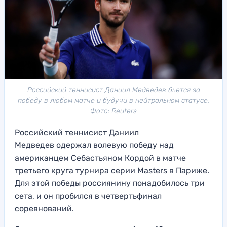
Российский теннисист Даниил Медведев бьется за
победу в любом матче и будучи в нейтральном статусе.
Фото: Reuters
Российский теннисист Даниил
Медведев одержал волевую победу над
американцем Себастьяном Кордой в матче
третьего круга турнира серии Masters в Париже.
Для этой победы россиянину понадобилось три
сета, и он пробился в четвертьфинал
соревнований.