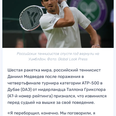
Российских теннисистов спустя год вернули на
Уимблдон. Фото: Global Look Press
Шестая ракетка мира, российский теннисист
Даниил Медведев после поражения в
четвертьфинале турнира категории ATP-500 в
Дубае (ОАЭ) от нидерландца Таллона Грикспора
(47-й номер рейтинга) признался, что извинился
перед судьей на вышке за своё поведение.
«Я переборщил, конечно. Мы поговорили, я