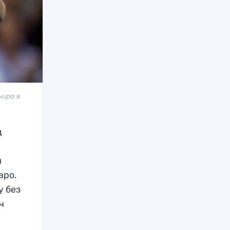
нира в
д
й
вро.
у без
ч