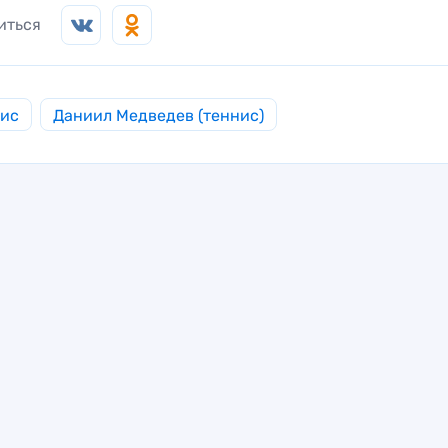
иться
нис
Даниил Медведев (теннис)