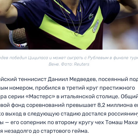
дев победил Циципаса и может сыграть с Рублевым в финале тур
Вене. Фото: Reuters
йский теннисист Даниил Медведев, посеянный по
ым номером, пробился в третий круг престижного
ра серии «Мастерс» в итальянской столице. Общи
вой фонд соревнований превышает 8,2 миллиона е
о выход в следующую стадию достался россиянин
ы — его соперник по второму кругу чех Томаш Маха
я незадолго до стартового гейма.