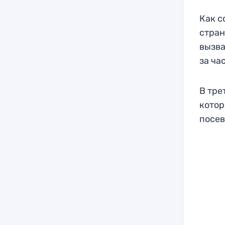
Как с
стран
вызва
за ча
В тре
котор
посев