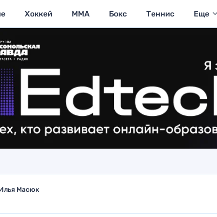
ие
Хоккей
MMA
Бокс
Теннис
Еще
Илья Масюк