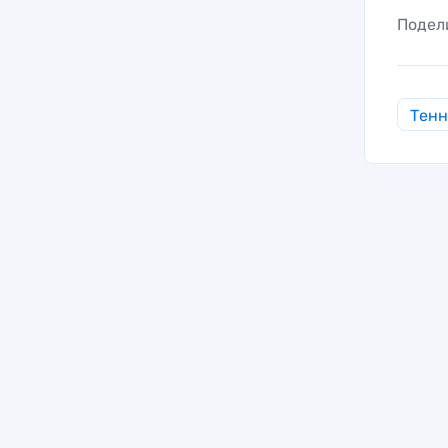
Подел
Тен