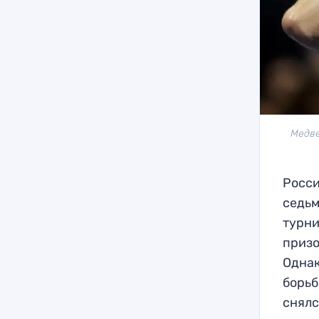
Медве
Росси
седьм
турни
призо
Однак
борьб
снялс