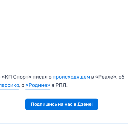
 «КП Спорт» писал о
происходящем
в «Реале», об
лассико
, о
«Родине»
в РПЛ.
Подпишись на нас в Дзене!