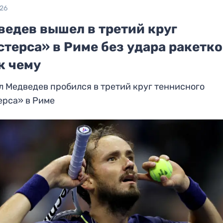
026
ведев вышел в третий круг
терса» в Риме без удара ракетко
к чему
 Медведев пробился в третий круг теннисного
ерса» в Риме