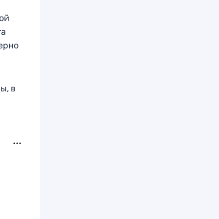
ой
та
ерно
ы, в