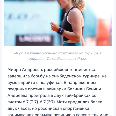
Мира Андреева успешно стартовала на турнире в
Мадриде. Фото: Global Look Press
Мирра Андреева, российская теннисистка,
завершила борьбу на Уимблдонском турнире, не
сумев пройти в полуфинал. В напряженном
поединке против швейцарки Белинды Бенчич
Андреева проиграла в двух тай-брейках со
счетом 6:7 (3:7), 6:7 (2:7). Матч продлился более
двух часов, но российская спортсменка,
занимающая седьмую позицию в посеве, так и не