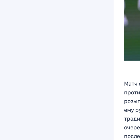
Матч 
проти
розыг
ему р
тради
очере
после