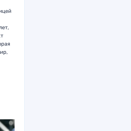
ницей
лет,
кт
орая
ир,