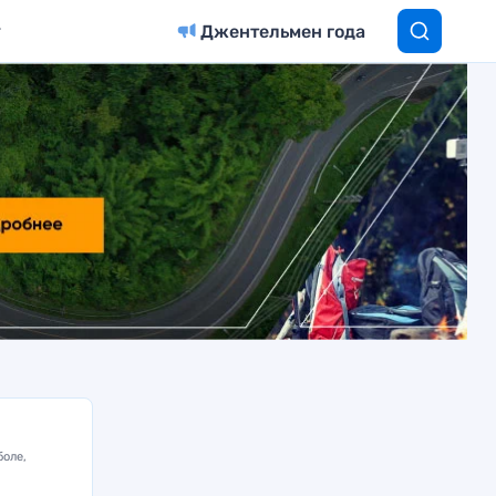
Джентельмен года
боле,