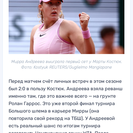
Мирра Андреева выиграла первый сет у Марты Костюк.
Фото: Kostyuk REUTERS/Guglielmo Mangiapane
Перед матчем счёт личных встреч в этом сезоне
был 2:0 в пользу Костюк. Андреева взяла реванш
именно там, где это важнее всего — на грунте
Ролан Гаррос. Это уже второй финал турнира
Большого шлема в карьере Мирры (она
повторила свой рекорд на ТБШ). У Андреевой
есть реальный шанс по итогам турнира