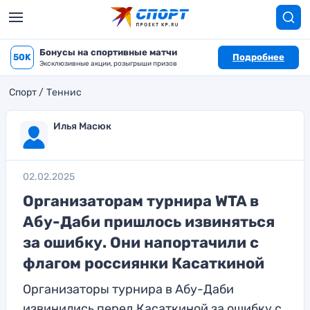
Бонусы на спортивные матчи
50K
Подробнее
Эксклюзивные акции, розыгрыши призов
Спорт
Теннис
Илья Масюк
02.02.2025
Организаторам турнира WTA в
Абу-Даби пришлось извиняться
за ошибку. Они напортачили с
флагом россиянки Касаткиной
Организаторы турнира в Абу-Даби
извинились перед Касаткиной за ошибку c