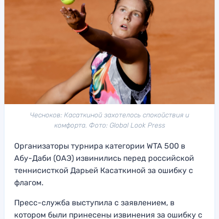
Чесноков: Касаткиной захотелось спокойствия и
комфорта. Фото: Global Look Press
Организаторы турнира категории WTA 500 в
Абу-Даби (ОАЭ) извинились перед российской
теннисисткой Дарьей Касаткиной за ошибку с
флагом.
Пресс-служба выступила с заявлением, в
котором были принесены извинения за ошибку с