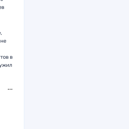
ев
,
 не
тов в
лужил