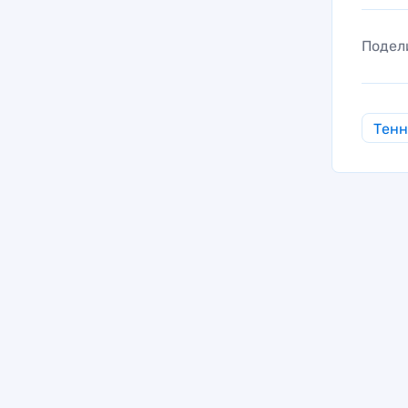
Подел
Тен