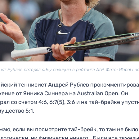
ист Рублев потерял одну позицию в рейтинге ATP. Фото: Global Loo
йский теннисист Андрей Рублев прокомментиров
ение от Янника Синнера на Australian Open. Он
рал со счетом 4:6, 6:7(5), 3:6 и на тай-брейке упуст
ущество 5:1.
маю, если вы посмотрите тай-брейк, то там не было
логически, ни физически ничего… Были все тяжел