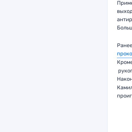
Приме
выход
антир
Больш
Ранее
прок
Кроме
рукоп
Након
Камил
проиг