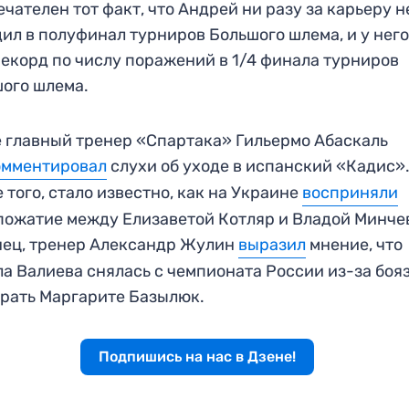
чателен тот факт, что Андрей ни разу за карьеру н
ил в полуфинал турниров Большого шлема, и у нег
екорд по числу поражений в 1/4 финала турниров
ого шлема.
 главный тренер «Спартака» Гильермо Абаскаль
омментировал
слухи об уходе в испанский «Кадис»
 того, стало известно, как на Украине
восприняли
ожатие между Елизаветой Котляр и Владой Минче
ец, тренер Александр Жулин
выразил
мнение, что
а Валиева снялась с чемпионата России из-за боя
рать Маргарите Базылюк.
Подпишись на нас в Дзене!