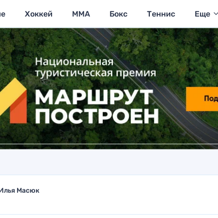
ие
Хоккей
MMA
Бокс
Теннис
Еще
Илья Масюк