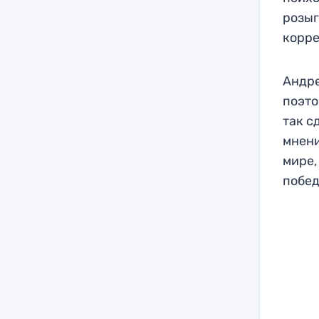
розыг
корр
Андре
поэто
так с
мнени
мире,
побед