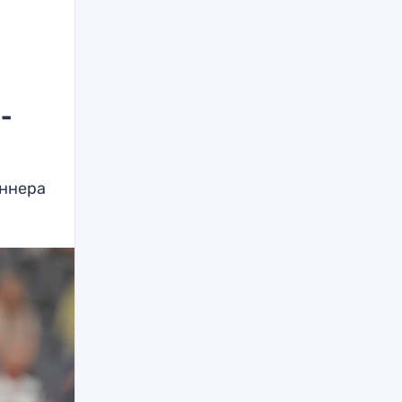
-
иннера