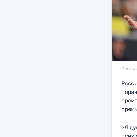
Теннис
Росси
пораж
проиг
преим
«Я ду
психо