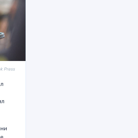
k Press
ал
ил
 ни
ые