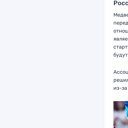
Росс
Медве
перед
отнош
являе
старт
будут
Ассоц
решил
из-за