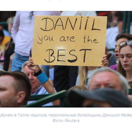
ибунах в Галле нашлись персональные болельщики Даниила Медв
Фото: Reuters