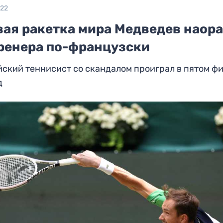
022
вая ракетка мира Медведев наор
тренера по-французски
ский теннисист со скандалом проиграл в пятом ф
д