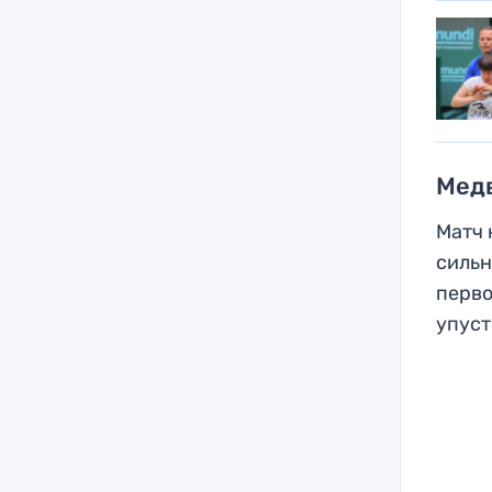
Мед
Матч 
сильн
перво
упуст