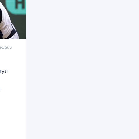
euters
тул
н