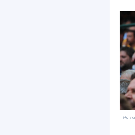
На тр