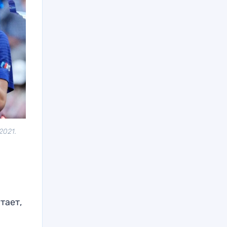
2021.
тает,