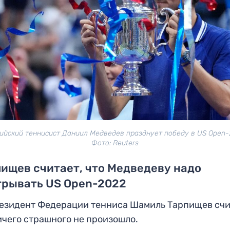
ийский теннисист Даниил Медведев празднует победу в US Open-
Фото: Reuters
ищев считает, что Медведеву надо
грывать US Open-2022
езидент Федерации тенниса Шамиль Тарпищев счи
ичего страшного не произошло.