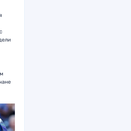
я
с
едели
ом
чане