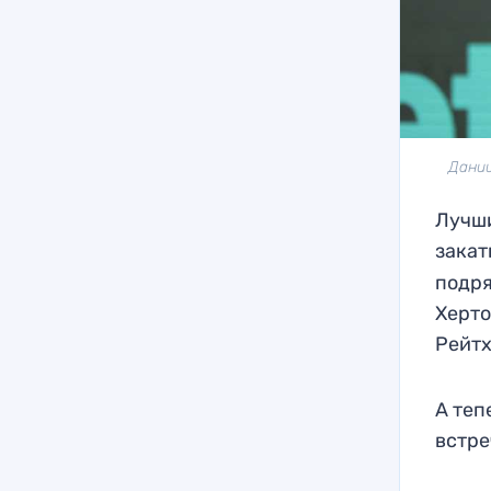
Дании
Лучши
зака
подря
Херто
Рейтх
А теп
встре