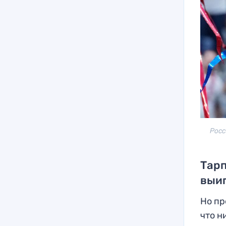
Росс
Тарп
выи
Но пр
что н