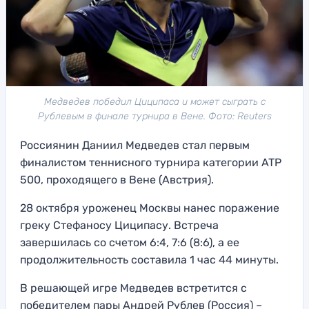
Медведев победил Циципаса и может сыграть с
Рублевым в финале турнира в Вене. Фото: Reuters
Россиянин Даниил Медведев стал первым
финалистом теннисного турнира категории ATP
500, проходящего в Вене (Австрия).
28 октября уроженец Москвы нанес поражение
греку Стефаносу Циципасу. Встреча
завершилась со счетом 6:4, 7:6 (8:6), а ее
продолжительность составила 1 час 44 минуты.
В решающей игре Медведев встретится с
победителем пары Андрей Рублев (Россия) –