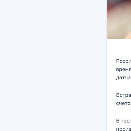
Росси
время
датча
Встре
счетом
В тре
произ