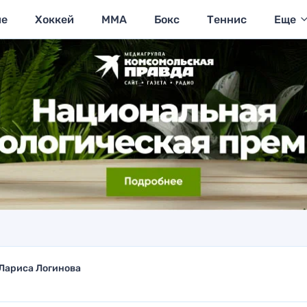
ие
Хоккей
MMA
Бокс
Теннис
Еще
Лариса Логинова