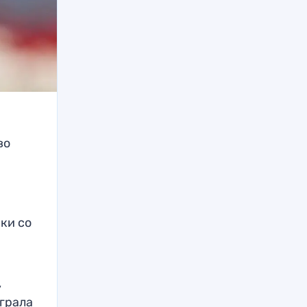
во
ки со
,
грала