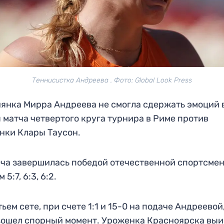
Теннисистка Андреева . Фото: Global Look Press
янка Мирра Андреева не смогла сдержать эмоций 
 матча четвертого круга турнира в Риме против
нки Клары Таусон.
ча завершилась победой отечественной спортсмен
 5:7, 6:3, 6:2.
тьем сете, при счете 1:1 и 15-0 на подаче Андреевой
ошел спорный момент. Уроженка Красноярска выи