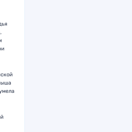
дья
,
м
ри
йской
грыша
сумела
ой