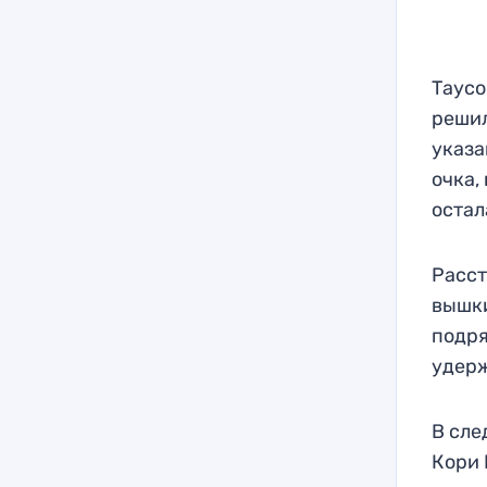
Таусо
решил
указа
очка,
остал
Расст
вышки
подря
удерж
В сле
Кори 