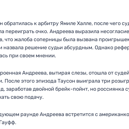
н обратилась к арбитру Ямиле Халле, после чего су
а переиграть очко. Андреева выразила несогласие
в, что жалоба соперницы была вызвана проигрыше
 и назвала решение судьи абсурдным. Однако рефе
ась при своем мнении.
роенная Андреева, вытирая слезы, отошла от суде
. После этого эпизода Таусон выиграла три розы
д, заработав двойной брейк-пойнт, но россиянка 
ать свою подачу.
дующем раунде Андреева встретится с американк
Гауфф.