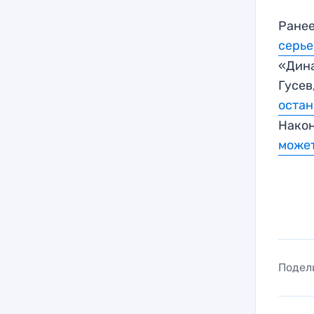
Ранее
серье
«Дина
Гусев
остан
Након
может
Подел