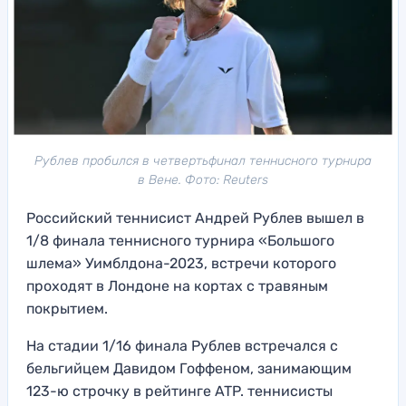
Рублев пробился в четвертьфинал теннисного турнира
в Вене. Фото: Reuters
Российский теннисист Андрей Рублев вышел в
1/8 финала теннисного турнира «Большого
шлема» Уимблдона-2023, встречи которого
проходят в Лондоне на кортах с травяным
покрытием.
На стадии 1/16 финала Рублев встречался с
бельгийцем Давидом Гоффеном, занимающим
123-ю строчку в рейтинге ATP. теннисисты