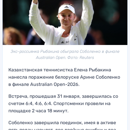
Экс-россиянка Рыбакина обыграла Соболенко в финале
Australian Open. Фото: Reuters
Казахстанская теннисистка Елена Рыбакина
нанесла поражение белоруске Арине Соболенко
в финале Australian Open-2026.
Встреча, прошедшая 31 января, завершилась со
счетом 6:4, 4:6, 6:4. Спортсменки провели на
площадке 2 часа 18 минут.
Соболенко завершила поединок, имея в активе
пять подач навылет, две двойные ошибки и два