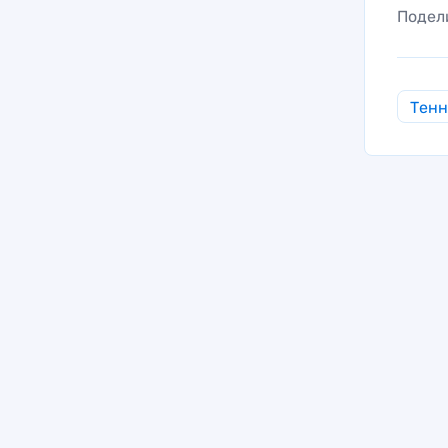
Подел
Тен