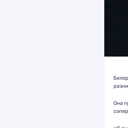
Белор
разни
Она п
сопер