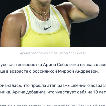
Арина Соболенко Фото: Global Look Press
усская теннисистка Арина Соболенко высказалась
це в возрасте с россиянкой Миррой Андреевой.
ризналась, что прошла этап размышлений о возрас
ника. Арина добавила, что чувствует себя на 18 лет