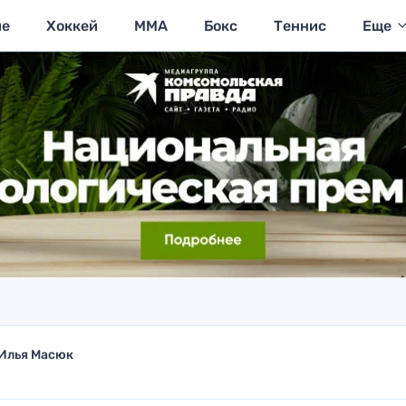
ие
Хоккей
MMA
Бокс
Теннис
Еще
Илья Масюк