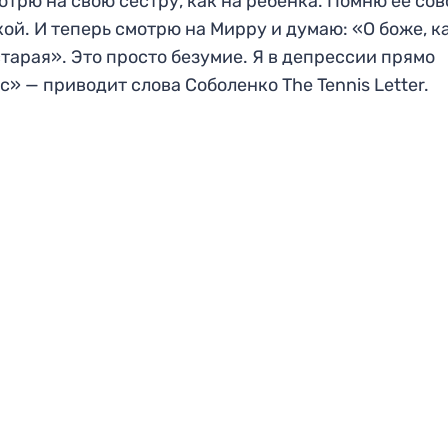
отрю на свою сестру, как на ребёнка. Помню её со
ой. И теперь смотрю на Мирру и думаю: «О боже, к
старая». Это просто безумие. Я в депрессии прямо
с» — приводит слова Соболенко The Tennis Letter.