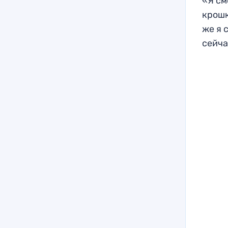
«Я см
крошк
же я 
сейча