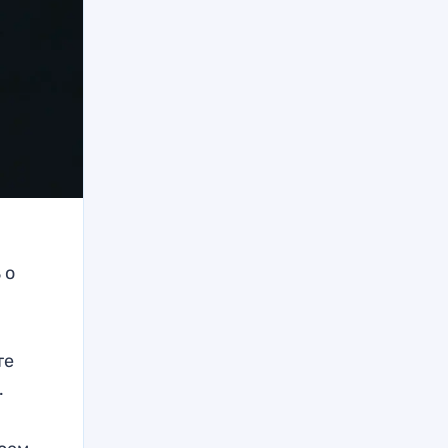
 о
те
.