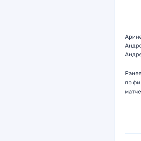
Арине
Андре
Андре
Ранее
по фи
матче