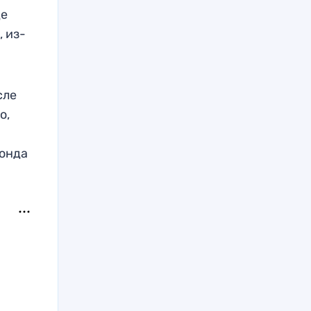
де
 из-
сле
о,
фонда