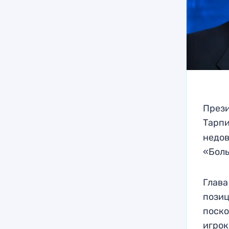
Прези
Тарпи
недов
«Боль
Глава
позиц
поско
игрок