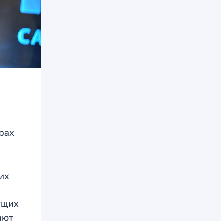
ирах
щих
,
ущих
ают