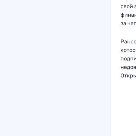
свой 
финан
за че
Ранее
котор
подпи
недов
Откры