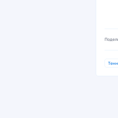
Подел
Тен