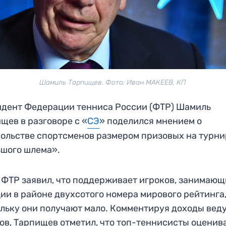
Шамиль Тарпищев. Фото: Иван МАКЕЕВ, КП
дент Федерации тенниса России (ФТР) Шамиль
щев в разговоре с «
СЭ
» поделился мнением о
ольстве спортсменов размером призовых на турн
шого шлема».
 ФТР заявил, что поддерживает игроков, занимаю
ии в районе двухсотого номера мирового рейтинга
льку они получают мало. Комментируя доходы вед
ов, Тарпищев отметил, что топ-теннисисты оценив