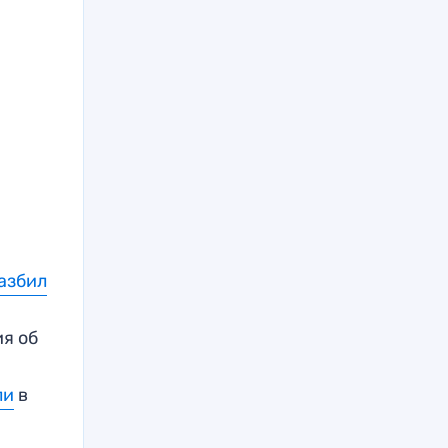
азбил
я об
ли
в