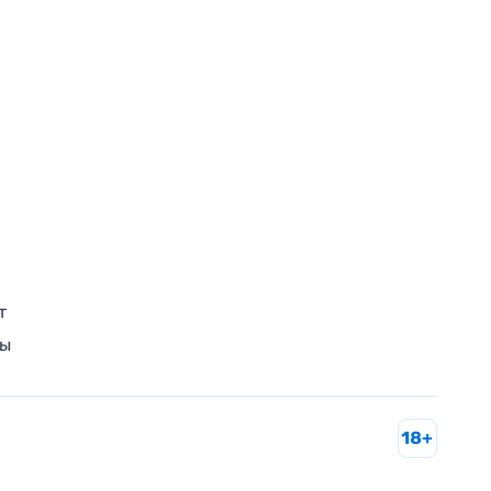
т
ры
18+