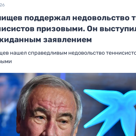
026
пищев поддержал недовольство т
нисистов призовыми. Он выступи
жиданным заявлением
щев нашел справедливым недовольство теннисист
выми