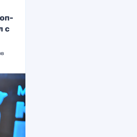
оп-
л с
ов