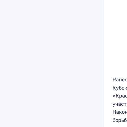
Ранее
Кубок
«Крас
участ
Након
борьб