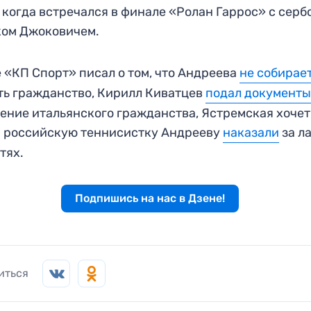
 когда встречался в финале «Ролан Гаррос» с серб
ком Джоковичем.
 «КП Спорт» писал о том, что Андреева
не собирае
ь гражданство, Кирилл Киватцев
подал документ
ение итальянского гражданства, Ястремская хочет
 российскую теннисистку Андрееву
наказали
за л
тях.
Подпишись на нас в Дзене!
иться