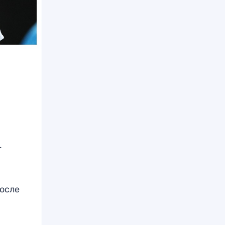
.
после