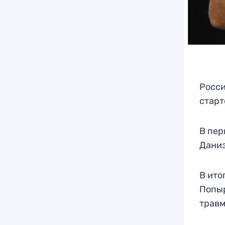
Росси
старт
В пер
Даниэ
В ито
Попыр
травм