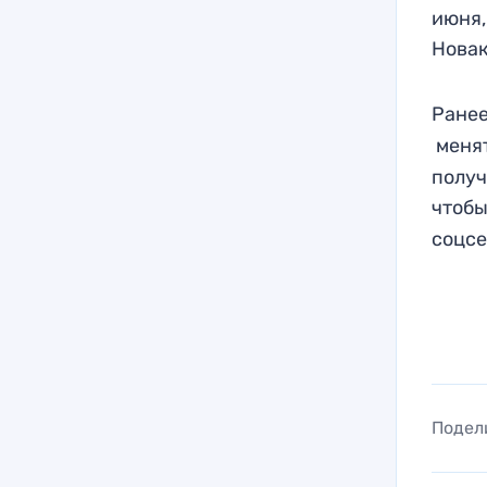
июня,
Нова
Ранее
менят
получ
чтобы
соцсе
Подел