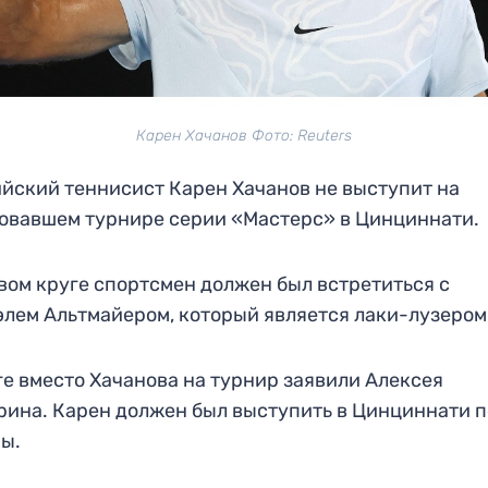
Карен Хачанов Фото: Reuters
йский теннисист Карен Хачанов не выступит на
овавшем турнире серии «Мастерс» в Цинциннати.
вом круге спортсмен должен был встретиться с
лем Альтмайером, который является лаки-лузером
ге вместо Хачанова на турнир заявили Алексея
ина. Карен должен был выступить в Цинциннати 
ы.