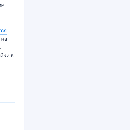
ом
тся
ы
на
,
айки в