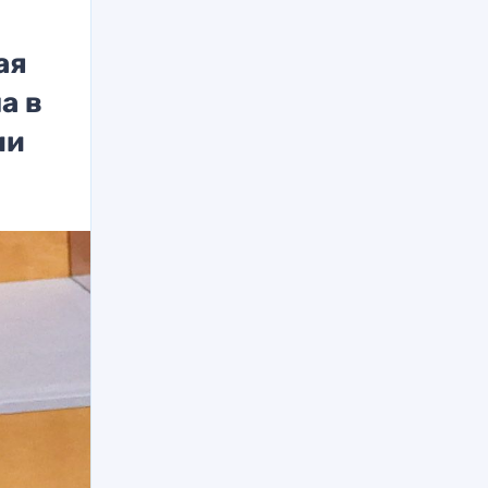
ая
а в
ии