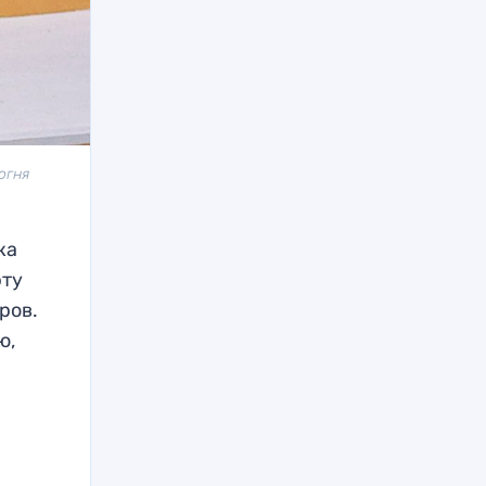
огня
ка
рту
ров.
ю,