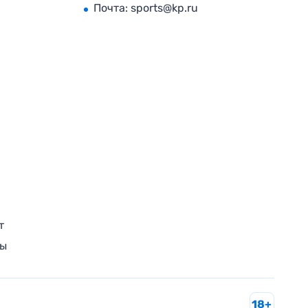
Почта:
sports@kp.ru
т
ры
18+