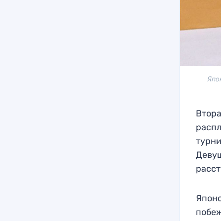
Япо
Втора
распл
турни
Девуш
расст
Японс
побеж