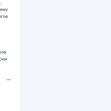
,
чему
огое
ков
ссии