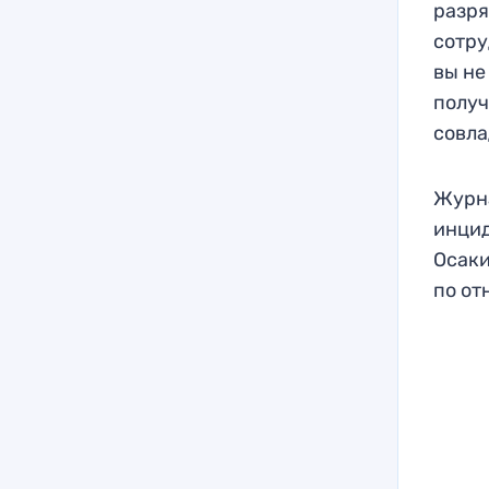
разря
сотру
вы не
получ
совла
Журна
инцид
Осаки
по от