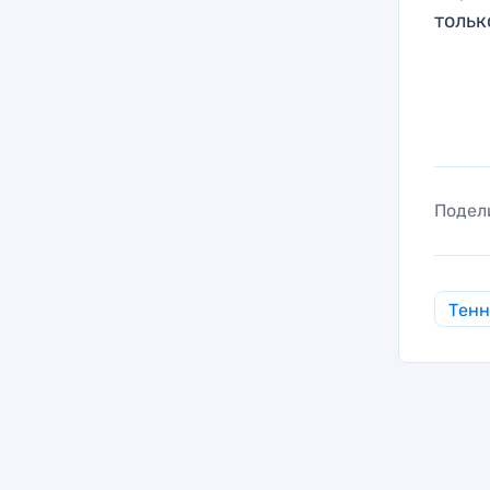
тольк
Подел
Тен