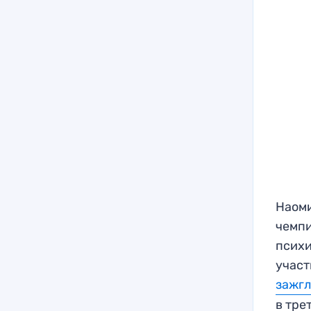
Наоми
чемпи
психи
участ
зажгл
в тре