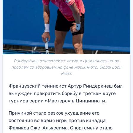
Риндеркнеш отказался от матча в Цинциннати из-за
проблем со здоровьем на фоне жары. Фото: Global Look
Press
Французский теннисист Артур Риндеркнеш был
вынужден прекратить борьбу в третьем круге
турнира серии «Мастерс» в Цинциннати.
Причиной стало резкое ухудшение его
состояния во время игры против канадца
Феликса Оже-Альяссима. Спортсмену стало