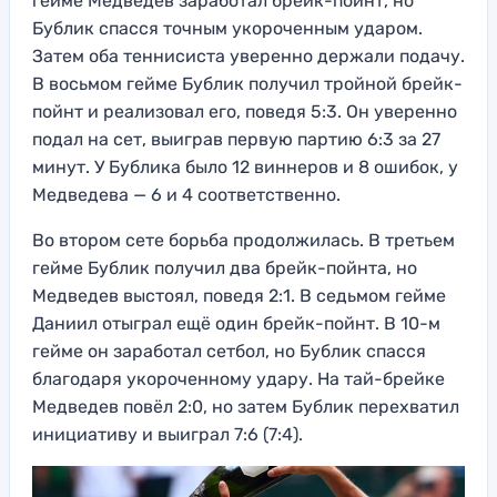
гейме Медведев заработал брейк-пойнт, но
Бублик спасся точным укороченным ударом.
Затем оба теннисиста уверенно держали подачу.
В восьмом гейме Бублик получил тройной брейк-
пойнт и реализовал его, поведя 5:3. Он уверенно
подал на сет, выиграв первую партию 6:3 за 27
минут. У Бублика было 12 виннеров и 8 ошибок, у
Медведева — 6 и 4 соответственно.
Во втором сете борьба продолжилась. В третьем
гейме Бублик получил два брейк-пойнта, но
Медведев выстоял, поведя 2:1. В седьмом гейме
Даниил отыграл ещё один брейк-пойнт. В 10-м
гейме он заработал сетбол, но Бублик спасся
благодаря укороченному удару. На тай-брейке
Медведев повёл 2:0, но затем Бублик перехватил
инициативу и выиграл 7:6 (7:4).