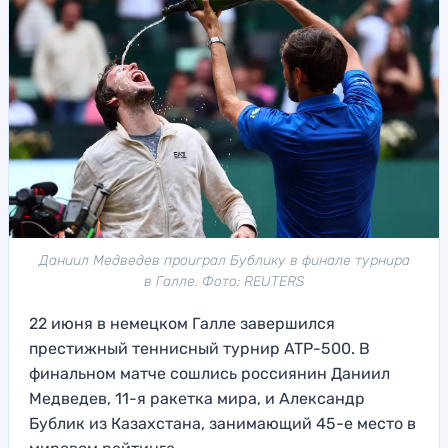
Даниил Медведев проиграл Бублику в финале турнира
в Галле. Фото: REUTERS
22 июня в немецком Галле завершился
престижный теннисный турнир ATP-500. В
финальном матче сошлись россиянин Даниил
Медведев, 11-я ракетка мира, и Александр
Бублик из Казахстана, занимающий 45-е место в