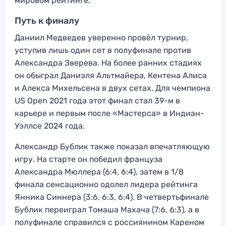
мировом рейтинге.
Путь к финалу
Даниил Медведев уверенно провёл турнир,
уступив лишь один сет в полуфинале против
Александра Зверева. На более ранних стадиях
он обыграл Даниэля Альтмайера, Кентена Алиса
и Алекса Михельсена в двух сетах. Для чемпиона
US Open 2021 года этот финал стал 39-м в
карьере и первым после «Мастерса» в Индиан-
Уэллсе 2024 года.
Александр Бублик также показал впечатляющую
игру. На старте он победил француза
Александра Мюллера (6:4, 6:4), затем в 1/8
финала сенсационно одолел лидера рейтинга
Янника Синнера (3:6, 6:3, 6:4). В четвертьфинале
Бублик переиграл Томаша Махача (7:6, 6:3), а в
полуфинале справился с россиянином Кареном