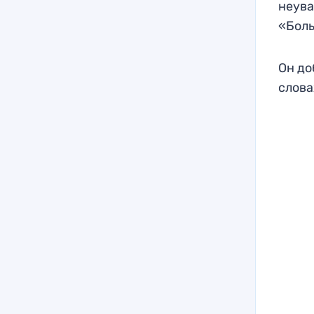
неува
«Бол
Он до
слова