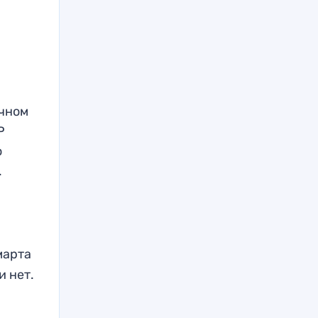
очном
P
о
.
марта
и нет.