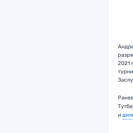
Андре
разря
2021 
турни
Заслу
Ранее
Тутбе
и
дил