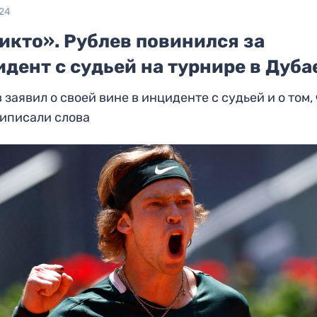
024
икто». Рублев повинился за
дент с судьей на турнире в Дуба
 заявил о своей вине в инциденте с судьей и о том,
риписали слова