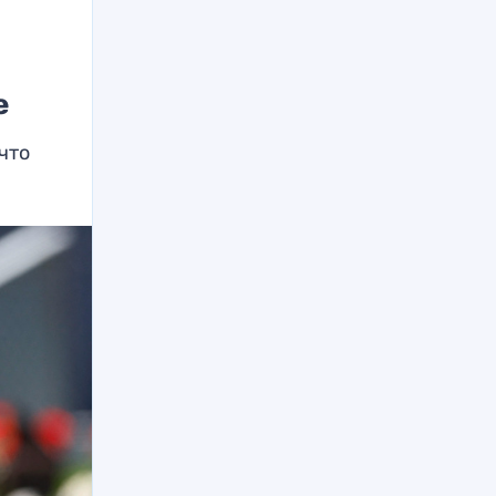
е
 что