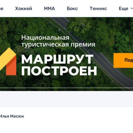
ие
Хоккей
MMA
Бокс
Теннис
Еще
Илья Масюк