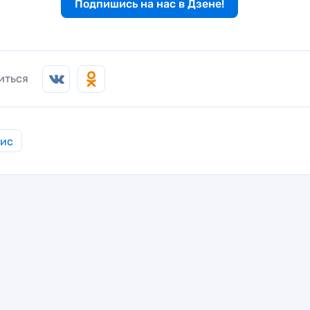
Подпишись на нас в Дзене!
иться
нис