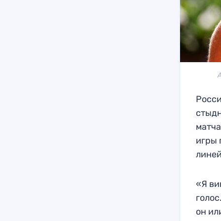
Росси
стыдн
матча
игры 
линей
«Я ви
голос
он ил