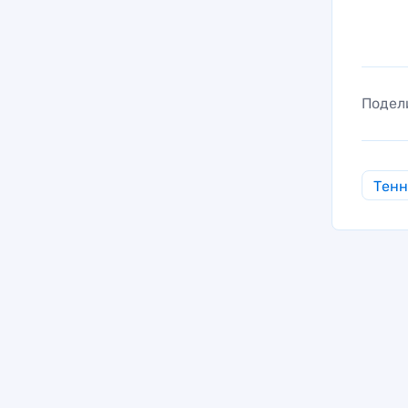
Подел
Тен