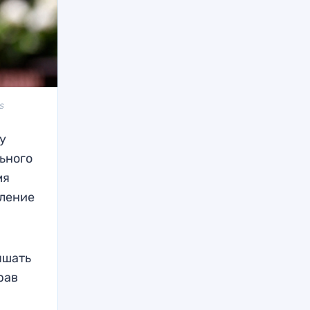
s
у
ьного
мя
бление
ышать
рав