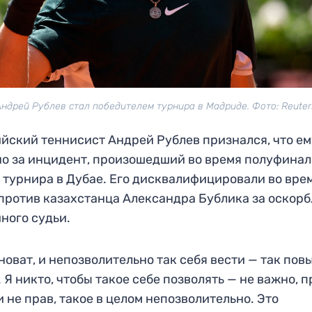
Андрей Рублев стал победителем турнира в Мадриде. Фото: Reuter
йский теннисист Андрей Рублев признался, что ем
о за инцидент, произошедший во время полуфинал
 турнира в Дубае. Его дисквалифицировали во вре
против казахстанца Александра Бублика за оскор
ного судьи.
новат, и непозволительно так себя вести — так пов
. Я никто, чтобы такое себе позволять — не важно, п
и не прав, такое в целом непозволительно. Это