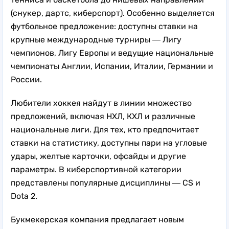
(снукер, дартс, киберспорт). Особенно выделяется
футбольное предложение: доступны ставки на
крупные международные турниры — Лигу
чемпионов, Лигу Европы и ведущие национальные
чемпионаты Англии, Испании, Италии, Германии и
России.
Любители хоккея найдут в линии множество
предложений, включая НХЛ, КХЛ и различные
национальные лиги. Для тех, кто предпочитает
ставки на статистику, доступны пари на угловые
удары, желтые карточки, офсайды и другие
параметры. В киберспортивной категории
представлены популярные дисциплины — CS и
Dota 2.
Букмекерская компания предлагает новым