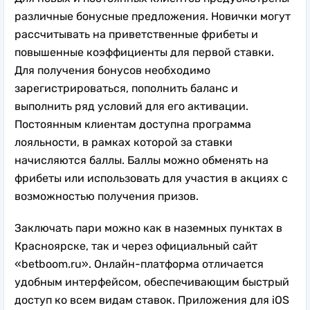
различные бонусные предложения. Новички могут
рассчитывать на приветственные фрибеты и
повышенные коэффициенты для первой ставки.
Для получения бонусов необходимо
зарегистрироваться, пополнить баланс и
выполнить ряд условий для его активации.
Постоянным клиентам доступна программа
лояльности, в рамках которой за ставки
начисляются баллы. Баллы можно обменять на
фрибеты или использовать для участия в акциях с
возможностью получения призов.
Заключать пари можно как в наземных пунктах в
Красноярске, так и через официальный сайт
«betboom.ru». Онлайн-платформа отличается
удобным интерфейсом, обеспечивающим быстрый
доступ ко всем видам ставок. Приложения для iOS