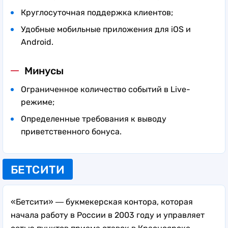
Круглосуточная поддержка клиентов;
Удобные мобильные приложения для iOS и
Android.
Минусы
Ограниченное количество событий в Live-
режиме;
Определенные требования к выводу
приветственного бонуса.
БЕТСИТИ
«Бетсити» — букмекерская контора, которая
начала работу в России в 2003 году и управляет