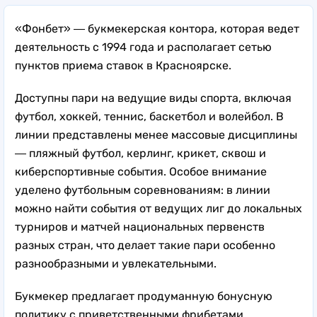
«Фонбет» — букмекерская контора, которая ведет
деятельность с 1994 года и располагает сетью
пунктов приема ставок в Красноярске.
Доступны пари на ведущие виды спорта, включая
футбол, хоккей, теннис, баскетбол и волейбол. В
линии представлены менее массовые дисциплины
— пляжный футбол, керлинг, крикет, сквош и
киберспортивные события. Особое внимание
уделено футбольным соревнованиям: в линии
можно найти события от ведущих лиг до локальных
турниров и матчей национальных первенств
разных стран, что делает такие пари особенно
разнообразными и увлекательными.
Букмекер предлагает продуманную бонусную
политику с приветственными фрибетами,