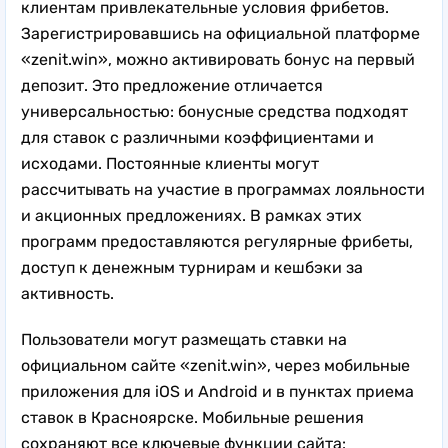
клиентам привлекательные условия фрибетов.
Зарегистрировавшись на официальной платформе
«zenit.win», можно активировать бонус на первый
депозит. Это предложение отличается
универсальностью: бонусные средства подходят
для ставок с различными коэффициентами и
исходами. Постоянные клиенты могут
рассчитывать на участие в программах лояльности
и акционных предложениях. В рамках этих
программ предоставляются регулярные фрибеты,
доступ к денежным турнирам и кешбэки за
активность.
Пользователи могут размещать ставки на
официальном сайте «zenit.win», через мобильные
приложения для iOS и Android и в пунктах приема
ставок в Красноярске. Мобильные решения
сохраняют все ключевые функции сайта: