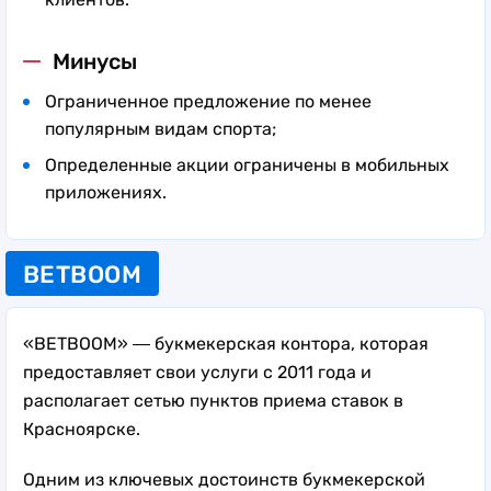
Минусы
Ограниченное предложение по менее
популярным видам спорта;
Определенные акции ограничены в мобильных
приложениях.
BETBOOM
«BETBOOM» — букмекерская контора, которая
предоставляет свои услуги с 2011 года и
располагает сетью пунктов приема ставок в
Красноярске.
Одним из ключевых достоинств букмекерской