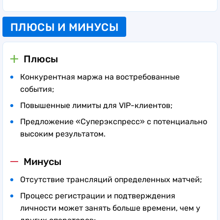
ПЛЮСЫ И МИНУСЫ
Плюсы
Конкурентная маржа на востребованные
события;
Повышенные лимиты для VIP-клиентов;
Предложение «Суперэкспресс» с потенциально
высоким результатом.
Минусы
Отсутствие трансляций определенных матчей;
Процесс регистрации и подтверждения
личности может занять больше времени, чем у