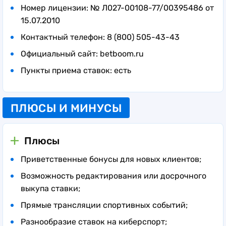
Номер лицензии: № Л027-00108-77/00395486 от
15.07.2010
Контактный телефон: 8 (800) 505-43-43
Официальный сайт: betboom.ru
Пункты приема ставок: есть
ПЛЮСЫ И МИНУСЫ
Плюсы
Приветственные бонусы для новых клиентов;
Возможность редактирования или досрочного
выкупа ставки;
Прямые трансляции спортивных событий;
Разнообразие ставок на киберспорт;