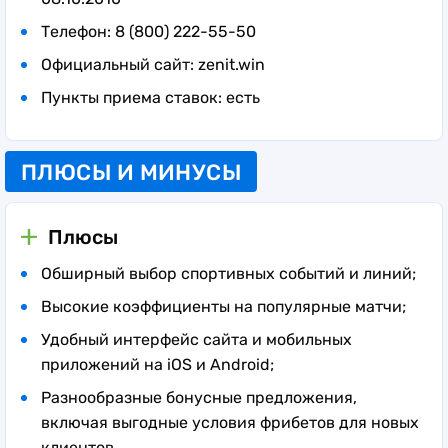
Телефон: 8 (800) 222-55-50
Официальный сайт: zenit.win
Пункты приема ставок: есть
ПЛЮСЫ И МИНУСЫ
Плюсы
Обширный выбор спортивных событий и линий;
Высокие коэффициенты на популярные матчи;
Удобный интерфейс сайта и мобильных
приложений на iOS и Android;
Разнообразные бонусные предложения,
включая выгодные условия фрибетов для новых
клиентов.