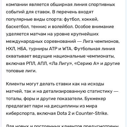
компании является обширная линия спортивных
событий для ставок. В перечень входят
популярные виды спорта: футбол, хоккей,
баскетбол, теннис и волейбол. Особое внимание
уделяется матчам на уровне крупнейших
международных соревнований — Лига чемпионов,
НХЛ, НБА, турниры ATP и WTA. Футбольная линия
охватывает ведущие национальные чемпионаты,
включая РПЛ, АПЛ, «Ла Лигу», «Серию А» и другие
топовые лиги.
Клиенты могут делать ставки как на исходы
матчей, так и на детализированную статистику —
тоталы, форы и другие показатели. Букмекер
предлагает пари на дисциплины из мира
киберспорта, включая Dota 2 и Counter-Strike.
Для новых и постоянных клиентов предусмотрены