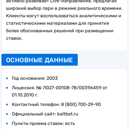
активно развивает Live-направление, предлагая
широкий выбор пари в режиме реального времени.
Клиенты могут воспользоваться аналитическими и
статистическими материалами для принятия
более обоснованных решений при размещении
ставок.
ОСНОВНЫЕ ДАННЫЕ
Год основания: 2003
Лицензия: № Л027-00108-78/00396459 от
01.10.2010 г.
Контактный телефон: 8 (800) 700-29-90
Официальный сайт: baltbet.ru
Пункты приема ставок: есть