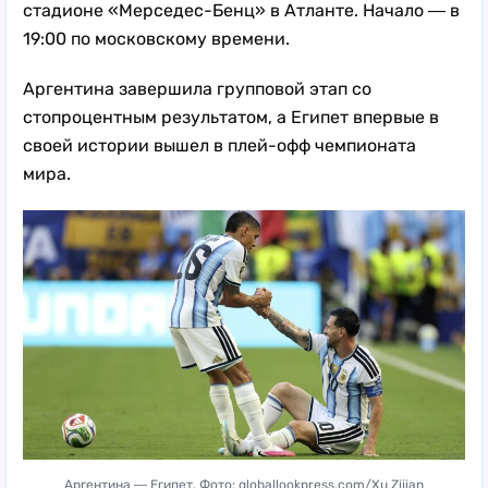
стадионе «Мерседес-Бенц» в Атланте. Начало — в
19:00 по московскому времени.
Аргентина завершила групповой этап со
стопроцентным результатом, а Египет впервые в
своей истории вышел в плей-офф чемпионата
мира.
Аргентина — Египет. Фото: globallookpress.com/Xu Zijian