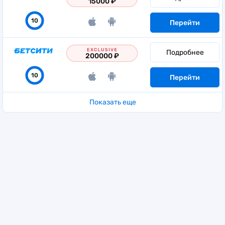
15000 ₽
10
Перейти
Подробнее
200000 ₽
10
Перейти
Показать еще