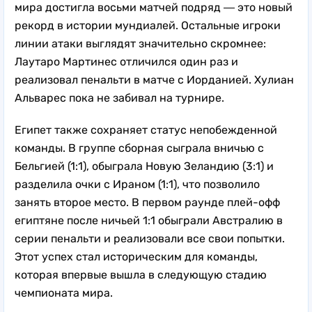
мира достигла восьми матчей подряд — это новый
рекорд в истории мундиалей. Остальные игроки
линии атаки выглядят значительно скромнее:
Лаутаро Мартинес отличился один раз и
реализовал пенальти в матче с Иорданией. Хулиан
Альварес пока не забивал на турнире.
Египет также сохраняет статус непобежденной
команды. В группе сборная сыграла вничью с
Бельгией (1:1), обыграла Новую Зеландию (3:1) и
разделила очки с Ираном (1:1), что позволило
занять второе место. В первом раунде плей-офф
египтяне после ничьей 1:1 обыграли Австралию в
серии пенальти и реализовали все свои попытки.
Этот успех стал историческим для команды,
которая впервые вышла в следующую стадию
чемпионата мира.