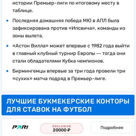
истории Премьер-лиги по итоговому месту в
таблице.
Последняя домашняя победа МЮ в АПЛ была
зафиксирована против «Ипсвича», команды из
зоны вылета.
«Астон Вилла» может впервые с 1982 года выйти
в главный клубный турнир Европы — тогда они
стали обладателями Кубка чемпионов.
Бирмингемцы впервые за три года провели три
«сухих» матча подряд в Премьер-лиге.
ЛУЧШИЕ БУКМЕКЕРСКИЕ КОНТОРЫ
ДЛЯ СТАВОК НА ФУТБОЛ
Подробнее
20000 ₽