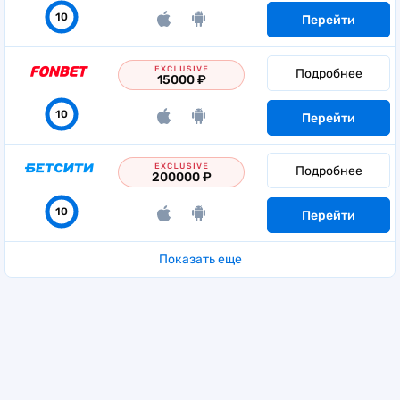
10
Перейти
Подробнее
15000 ₽
10
Перейти
Подробнее
200000 ₽
10
Перейти
Показать еще