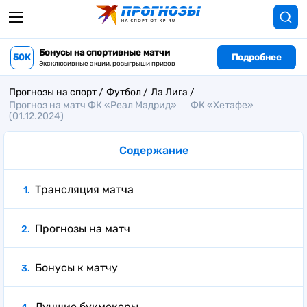
Бонусы на спортивные матчи
50К
Подробнее
Эксклюзивные акции, розыгрыши призов
Прогнозы на спорт
Футбол
Ла Лига
Прогноз на матч ФК «Реал Мадрид» — ФК «Хетафе»
(01.12.2024)
Содержание
Трансляция матча
Прогнозы на матч
Бонусы к матчу
Лучшие букмекеры