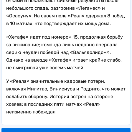
очками и показывают сильные результаты после
выигрывали на выезде на протяжении восьми
небольшого спада, разгромив «Леганес» и
матчей, начиная с прошлого сезона.
«Осасуну». На своем поле «Реал» одержал 8 побед
в 10 матчах, что подтверждает их мощь дома.
Потери в составах
«Хетафе» идет под номером 15, продолжая борьбу
Среди потерь в составе «Реала» сразу несколько
за выживание; команда лишь недавно прервала
ключевых игроков: Милитао, Алаба, Карвахаль,
серию неудач победой над «Вальядолидом».
Тчуамени, Винисиус и Родриго. Эти потери могут
Однако на выезде «Хетафе» играет крайне слабо,
отразиться на уровне игры команды, особенно в
не выигрывая уже восемь матчей.
обороне. У «Хетафе» не сыграют Аленья и
Майораль.
У «Реала» значительные кадровые потери,
История личных встреч
включая Милитао, Винисиуса и Родриго, что может
ослабить оборону. История встреч на стороне
«Реал» является крайне неудобным соперником
хозяев: в последних пяти матчах «Реал»
для «Хетафе». В последних пяти встречах
неизменно побеждал.
«Сливочные» неизменно побеждали. В прошлом
сезоне команды дважды встретились: мадридцы
выиграли дома 2:1, а на выезде — 2:0. В играх на