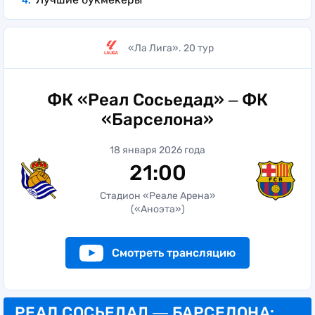
«Ла Лига». 20 тур
ФК «Реал Сосьедад» – ФК
«Барселона»
18 января 2026 года
21:00
Стадион «Реале Арена»
(«Аноэта»)
Смотреть трансляцию
РЕАЛ СОСЬЕДАД — БАРСЕЛОНА: