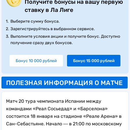
и очных встреч указывает на преимущество
Получите бонусы на вашу первую
гостей. «Реал Сосьедад» способен использовать
ставку в Ла Лиге
домашний фактор, однако стабильность и глубина
Выберите сумму бонуса.
состава «Барселоны» выглядят решающими. Наш
Зарегистрируйтесь в выбранном сервисе.
прогноз: победа «Барселоны» со счетом 3:2 или
Выполните условия акции и получите бонус. Доступно
при активной игре обеих команд в атаке.
получение сразу двух бонусов.
Коэффициенты букмекеров
Бонус 10 000 рублей
Бонус 15 000 рублей
Средние коэффициенты легальных букмекерских
контор на момент публикации:
– Победа «Реал Сосьедада» ≈ 5,30;
ПОЛЕЗНАЯ ИНФОРМАЦИЯ О МАТЧЕ
– Ничья ≈ 4,70;
Матч 20 тура чемпионата Испании между
– Победа «Барселоны» ≈ 1,55;
командами «Реал Сосьедад» и «Барселона»
состоится 18 января на стадионе «Реале Арена» в
– Обе забьют — да ≈ 1,50;
Сан-Себастьяне. Начало — в 21:00 по московскому
– Обе забьют — нет ≈ 2,50;