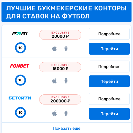
ЛУЧШИЕ БУКМЕКЕРСКИЕ КОНТОРЫ
ДЛЯ СТАВОК НА ФУТБОЛ
Подробнее
20000 ₽
10
Перейти
Подробнее
15000 ₽
10
Перейти
Подробнее
200000 ₽
10
Перейти
Показать еще