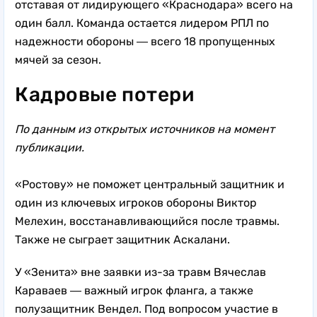
отставая от лидирующего «Краснодара» всего на
один балл. Команда остается лидером РПЛ по
надежности обороны — всего 18 пропущенных
мячей за сезон.
Кадровые потери
По данным из открытых источников на момент
публикации.
«Ростову» не поможет центральный защитник и
один из ключевых игроков обороны Виктор
Мелехин, восстанавливающийся после травмы.
Также не сыграет защитник Аскалани.
У «Зенита» вне заявки из-за травм Вячеслав
Караваев — важный игрок фланга, а также
полузащитник Вендел. Под вопросом участие в