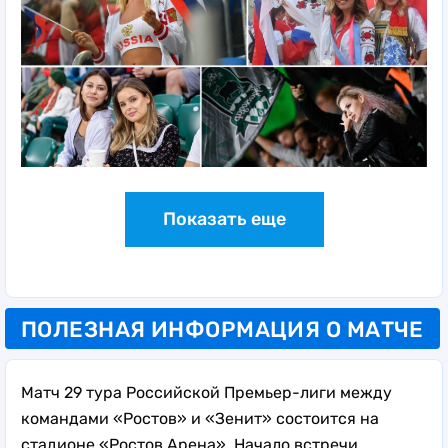
– Ничья: 4,20;
– Победа «Зенита»: 1,55;
– Обе забьют — да: 1,90;
– Обе забьют — нет: 1,90;
– Тотал больше 2,5 голов: 1,80;
Показать еще
– Тотал меньше 2,5 голов: 2,00.
Дополнительные котировки:
– «Зенит» не пропустит: 2,18;
ПОЛЕЗНАЯ ИНФОРМАЦИЯ О МАТЧЕ
– Фора -1 на «Зенит»: 1,93.
Матч 29 тура Российской Премьер-лиги между
Свернуть
командами «Ростов» и «Зенит» состоится на
стадионе «Ростов Арена». Начало встречи