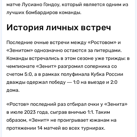
матче Лусиано Гондоу, который является одним из
лучших бомбардиров команды.
История личных встреч
Последние очные встречи между «Ростовом» и
«Зенитом» однозначно остаются за питерцами.
Команды встречались в этом сезоне уже трижды: в
чемпионате «Зенит» разгромил соперника со
счетом 5:0, а в рамках полуфинала Кубка России
дважды одержал победу — 1:0 на выезде и 2:0
дома.
«Ростов» последний раз отбирал очки у «Зенита»
в июле 2023 года, сыграв вничью 1:1. Таким
образом, «Зенит» не проигрывает южанам на
протяжении 14 матчей во всех турнирах.