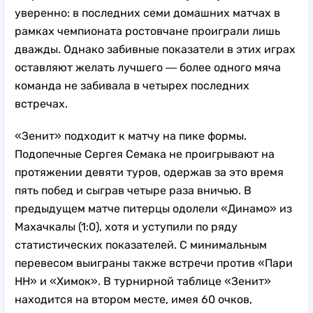
уверенно: в последних семи домашних матчах в
рамках чемпионата ростовчане проиграли лишь
дважды. Однако забивные показатели в этих играх
оставляют желать лучшего — более одного мяча
команда не забивала в четырех последних
встречах.
«Зенит» подходит к матчу на пике формы.
Подопечные Сергея Семака не проигрывают на
протяжении девяти туров, одержав за это время
пять побед и сыграв четыре раза вничью. В
предыдущем матче питерцы одолели «Динамо» из
Махачкалы (1:0), хотя и уступили по ряду
статистических показателей. С минимальным
перевесом выиграны также встречи против «Пари
НН» и «Химок». В турнирной таблице «Зенит»
находится на втором месте, имея 60 очков,