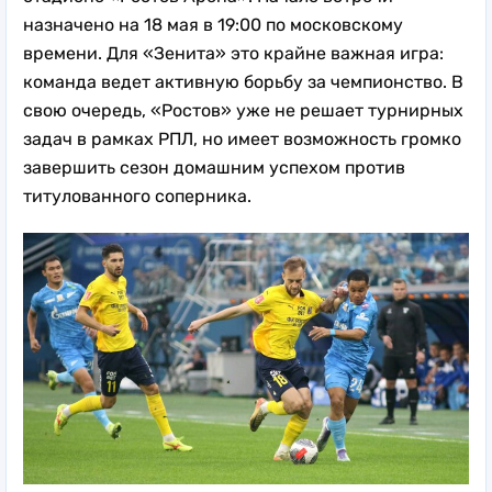
назначено на 18 мая в 19:00 по московскому
времени. Для «Зенита» это крайне важная игра:
команда ведет активную борьбу за чемпионство. В
свою очередь, «Ростов» уже не решает турнирных
задач в рамках РПЛ, но имеет возможность громко
завершить сезон домашним успехом против
титулованного соперника.