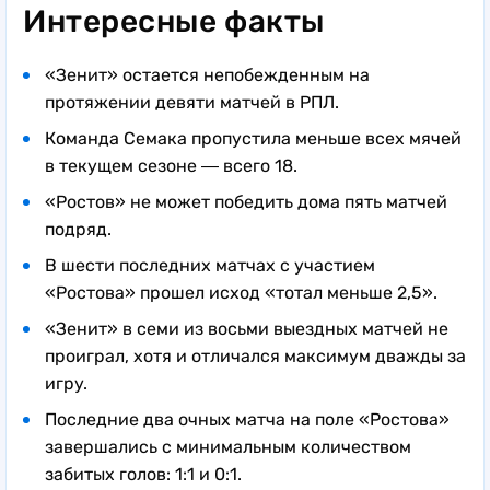
Интересные факты
«Зенит» остается непобежденным на
протяжении девяти матчей в РПЛ.
Команда Семака пропустила меньше всех мячей
в текущем сезоне — всего 18.
«Ростов» не может победить дома пять матчей
подряд.
В шести последних матчах с участием
«Ростова» прошел исход «тотал меньше 2,5».
«Зенит» в семи из восьми выездных матчей не
проиграл, хотя и отличался максимум дважды за
игру.
Последние два очных матча на поле «Ростова»
завершались с минимальным количеством
забитых голов: 1:1 и 0:1.