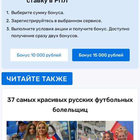
ставку в РПЛ
Семака обязана добиваться результата, даже
Выберите сумму бонуса.
несмотря на определенные трудности в выездных
Зарегистрируйтесь в выбранном сервисе.
играх.
Выполните условия акции и получите бонус. Доступно
У «Ростова» нет турнирной мотивации, и это
получение сразу двух бонусов.
может сказаться на интенсивности. Южане,
конечно, попытаются сыграть на контратаках и
Бонус 10 000 рублей
Бонус 15 000 рублей
закрыться у своих ворот, однако классу гостей
должно хватить для минимального преимущества.
Учитывая историю очных встреч и текущую форму
ЧИТАЙТЕ ТАКЖЕ
команд, наиболее вероятный сценарий — победа
«Зенита» со счетом 1:0 или 2:0.
37 самых красивых русских футбольных
Коэффициенты букмекеров
болельщиц
Средние коэффициенты легальных букмекерских
контор:
– Победа «Ростова»: 6,00;