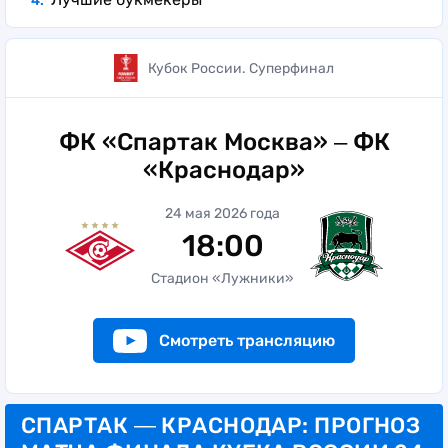
Кубок России. Суперфинал
ФК «Спартак Москва» – ФК
«Краснодар»
24 мая 2026 года
18:00
Стадион «Лужники»
Смотреть трансляцию
СПАРТАК — КРАСНОДАР: ПРОГНОЗ