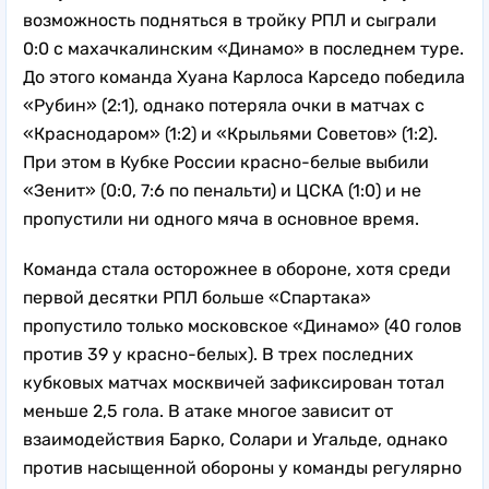
возможность подняться в тройку РПЛ и сыграли
0:0 с махачкалинским «Динамо» в последнем туре.
До этого команда Хуана Карлоса Карседо победила
«Рубин» (2:1), однако потеряла очки в матчах с
«Краснодаром» (1:2) и «Крыльями Советов» (1:2).
При этом в Кубке России красно-белые выбили
«Зенит» (0:0, 7:6 по пенальти) и ЦСКА (1:0) и не
пропустили ни одного мяча в основное время.
Команда стала осторожнее в обороне, хотя среди
первой десятки РПЛ больше «Спартака»
пропустило только московское «Динамо» (40 голов
против 39 у красно-белых). В трех последних
кубковых матчах москвичей зафиксирован тотал
меньше 2,5 гола. В атаке многое зависит от
взаимодействия Барко, Солари и Угальде, однако
против насыщенной обороны у команды регулярно