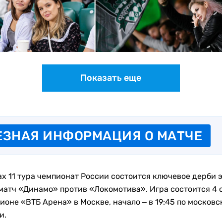
Показать еще
ЕЗНАЯ ИНФОРМАЦИЯ О МАТЧЕ
ах 11 тура чемпионат России состоится ключевое дерби 
 матч «Динамо» против «Локомотива». Игра состоится 4 
ионе «ВТБ Арена» в Москве, начало – в 19:45 по москов
и.