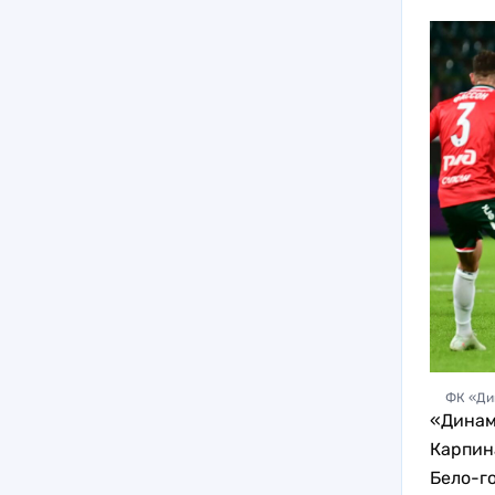
ФК «Ди
«Динам
Карпин
Бело-г