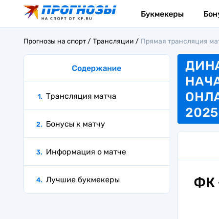
Букмекеры
Бон
Прогнозы на спорт
Трансляции
Прямая трансляция ма
ДИН
Содержание
НАЧА
ОНЛ
Трансляция матча
2025
Бонусы к матчу
Информация о матче
ФК 
Лучшие букмекеры