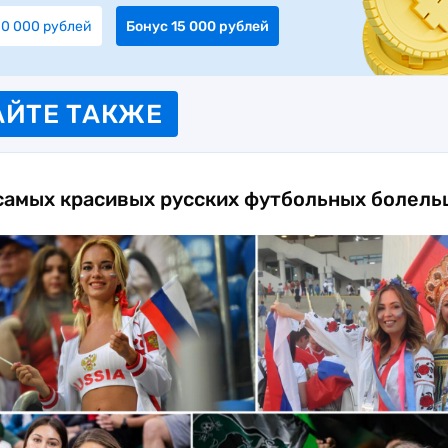
10 000 рублей
Бонус 15 000 рублей
АЙТЕ ТАКЖЕ
самых красивых русских футбольных болел