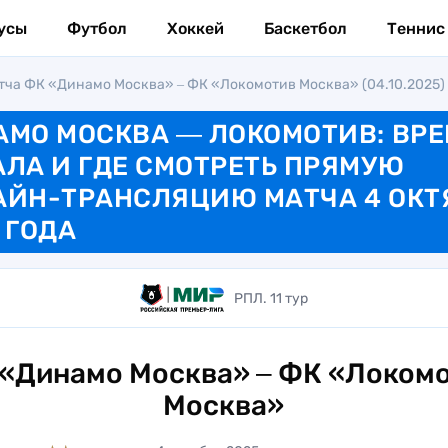
усы
Футбол
Хоккей
Баскетбол
Теннис
тча ФК «Динамо Москва» – ФК «Локомотив Москва» (04.10.2025)
АМО МОСКВА — ЛОКОМОТИВ: ВР
ЛА И ГДЕ СМОТРЕТЬ ПРЯМУЮ
АЙН-ТРАНСЛЯЦИЮ МАТЧА 4 ОКТ
 ГОДА
РПЛ. 11 тур
«Динамо Москва» – ФК «Локом
Москва»