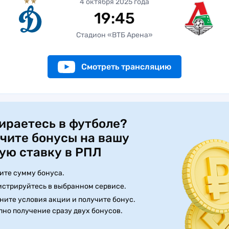
4 октября 2025 года
19:45
Стадион «ВТБ Арена»
Смотреть трансляцию
ираетесь в футболе?
чите бонусы на вашу
ую ставку в РПЛ
ите сумму бонуса.
истрируйтесь в выбранном сервисе.
ните условия акции и получите бонус.
пно получение сразу двух бонусов.