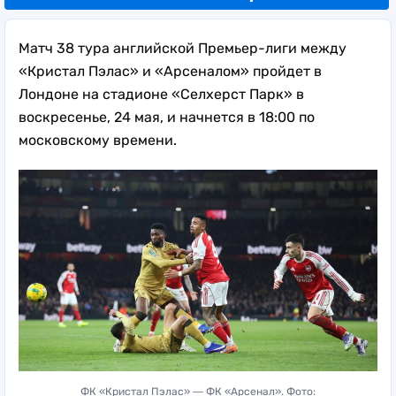
Матч 38 тура английской Премьер-лиги между
«Кристал Пэлас» и «Арсеналом» пройдет в
Лондоне на стадионе «Селхерст Парк» в
воскресенье, 24 мая, и начнется в 18:00 по
московскому времени.
ФК «Кристал Пэлас» — ФК «Арсенал». Фото: