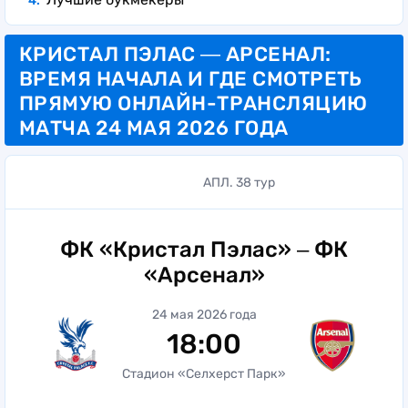
КРИСТАЛ ПЭЛАС — АРСЕНАЛ:
ВРЕМЯ НАЧАЛА И ГДЕ СМОТРЕТЬ
ПРЯМУЮ ОНЛАЙН-ТРАНСЛЯЦИЮ
МАТЧА 24 МАЯ 2026 ГОДА
АПЛ. 38 тур
ФК «Кристал Пэлас» – ФК
«Арсенал»
24 мая 2026 года
18:00
Стадион «Селхерст Парк»