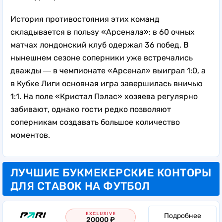
История противостояния этих команд
складывается в пользу «Арсенала»: в 60 очных
матчах лондонский клуб одержал 36 побед. В
нынешнем сезоне соперники уже встречались
дважды — в чемпионате «Арсенал» выиграл 1:0, а
в Кубке Лиги основная игра завершилась вничью
1:1. На поле «Кристал Пэлас» хозяева регулярно
забивают, однако гости редко позволяют
соперникам создавать большое количество
моментов.
ЛУЧШИЕ БУКМЕКЕРСКИЕ КОНТОРЫ
ДЛЯ СТАВОК НА ФУТБОЛ
Подробнее
20000 ₽